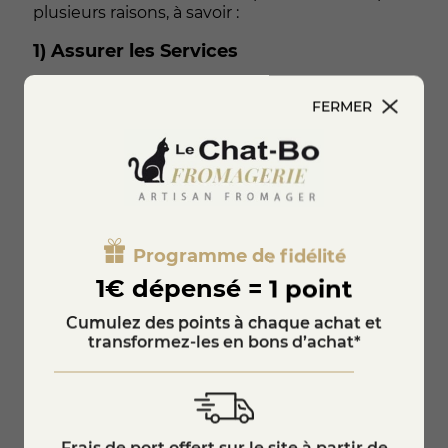
plusieurs raisons, à savoir :
1) Assurer les Services
Nous traitons les données personnelles pour
FERMER
pouvoir garantir un service fonctionnel en
adaptant, entre autres, nos services à votre
situation technique en tant qu’utilisateur et
aux choix que vous effectuez sur ces derniers.
Le traitement des données personnelles à
cette fin repose sur notre intérêt légitime à
assurer les fonctionnalités de base et les
services liés au Site.
Programme de fidélité
1€ dépensé = 1 point
2) Analyser le trafic vers et sur le Site
Cumulez des points à chaque achat et
Nous voulons pouvoir créer les meilleures
transformez-les en bons d’achat*
conditions possibles pour améliorer les
Services. Pour ce faire, nous recueillons des
informations sur le trafic sur les Services et les
sites Web sur lesquels les Services sont fournis.
Ces informations nous aident à comprendre
nos utilisateurs, à cerner les tendances du