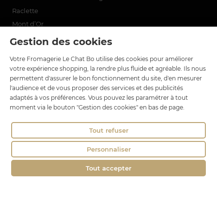
Raclette
Mont d’Or
Fondue
Gestion des cookies
Votre Fromagerie Le Chat Bo utilise des cookies pour améliorer
Contact
votre expérience shopping, la rendre plus fluide et agréable. Ils nous
permettent d'assurer le bon fonctionnement du site, d'en mesurer
Le Chat Bo
l'audience et de vous proposer des services et des publicités
18 rue Brillat Savarin
adaptés à vos préférences. Vous pouvez les paramétrer à tout
moment via le bouton "Gestion des cookies" en bas de page.
01100 OYONNAX
Tél. : 04 74 75 60 21
Tout refuser
contact@fromagerie-lechatbo.fr
Personnaliser
Tout accepter