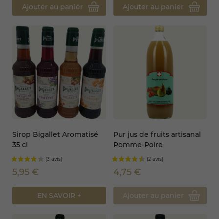
Ajouter au panier
Ajouter au panier
(4 avis)
Sirop Bigallet Aromatisé
Pur jus de fruits artisanal
35 cl
Pomme-Poire
4,75 €
5,95 €
Ajouter au panier
EN SAVOIR +