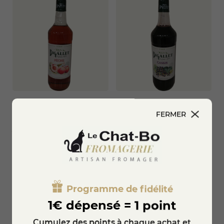
Sirop de pêche Bigallet - 1
Sirop de Cassis Bigallet - 1
FERMER
L
L
8,95 €
8,95 €
Ajouter au panier
Ajouter au panier
Programme de fidélité
1€ dépensé = 1 point
Cumulez des points à chaque achat et