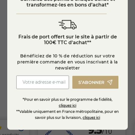
transformez-les en bons d’achat*
Frais de port offert sur le site à partir de
100€ TTC d'achat**
Pur jus de fruits artisanal
Pur jus de fruits artisanal
Pomme-Myrtille
Pomme-Framboise
Bénéficiez de 10 % de réduction sur votre
première commande en vous inscrivant à la
newsletter
4,75 €
4,75 €
S’ABONNER
Ajouter au panier
Ajouter au panier
*Pour en savoir plus sur le programme de fidélité,
cliquez ici
**Valable uniquement en France métropolitaine, pour en
savoir plus sur la livraison,
cliquez ici