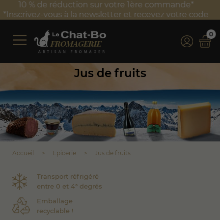
Frais de port offerts à partir de 100 € TTC d'achat*
*Valable uniquement en France métropolitaine
0
Jus de fruits
Accueil
Epicerie
Jus de fruits
Transport réfrigéré
entre 0 et 4° degrés
Emballage
recyclable !