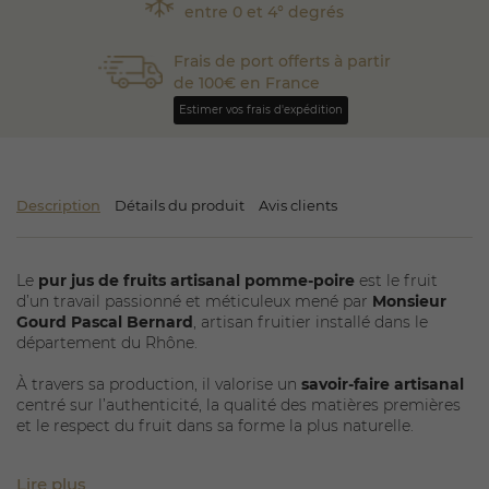
entre 0 et 4° degrés
Frais de port offerts à partir
de 100€ en France
Estimer vos frais d'expédition
Description
Détails du produit
Avis clients
Le
pur jus de fruits artisanal pomme-poire
est le fruit
d’un travail passionné et méticuleux mené par
Monsieur
Gourd Pascal Bernard
, artisan fruitier installé dans le
département du Rhône.
À travers sa production, il valorise un
savoir-faire artisanal
centré sur l’authenticité, la qualité des matières premières
et le respect du fruit dans sa forme la plus naturelle.
Cultivant lui-même l’ensemble de ses fruits, Monsieur
Lire plus
Gourd adopte une démarche agricole raisonnée et