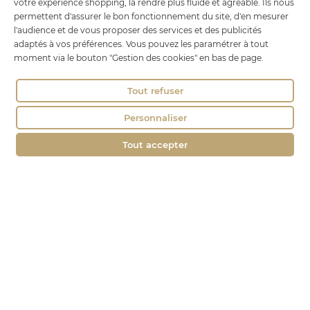
votre expérience shopping, la rendre plus fluide et agréable. Ils nous
18 rue Brillat Savarin
permettent d'assurer le bon fonctionnement du site, d'en mesurer
01100 OYONNAX
l'audience et de vous proposer des services et des publicités
Tél. : 04 74 75 60 21
adaptés à vos préférences. Vous pouvez les paramétrer à tout
moment via le bouton "Gestion des cookies" en bas de page.
contact@fromagerie-lechatbo.fr
Tout refuser
Personnaliser
Tout accepter
Marchand approuvé par la Société des Avis Garantis,
cliquez ici pour
vérifier
.
Le Chat Bo © tous droits réservés -
Mentions légales