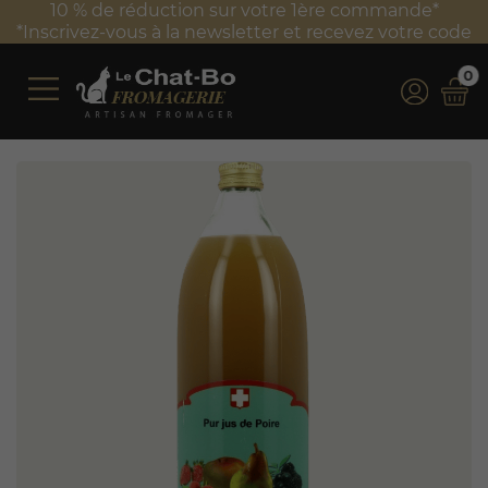
10 % de réduction sur votre 1ère commande*
*Inscrivez-vous à la newsletter et recevez votre code
0