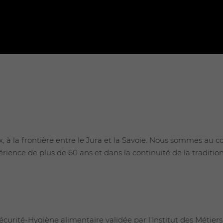
 à la frontière entre le Jura et la Savoie. Nous sommes au co
érience de plus de 60 ans et dans la continuité de la tradit
urité-Hygiène alimentaire validée par l'Institut des Métiers 