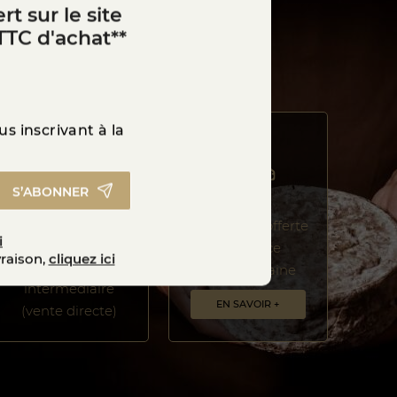
rt sur le site
TTC d'achat**
s inscrivant à la
S’ABONNER
Une sélection de
La livraison offerte
i
fromages vendus
en France
vraison,
cliquez ici
sans
Métropolitaine
intermédiaire
EN SAVOIR +
(vente directe)