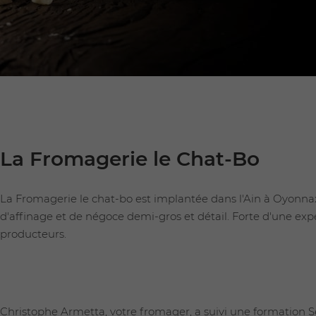
La Fromagerie le Chat-Bo
La Fromagerie le chat-bo est implantée dans l'Ain à Oyonnax,
d'affinage et de négoce demi-gros et détail. Forte d'une exp
producteurs.
Christophe Armetta, votre fromager, a suivi une formation Séc