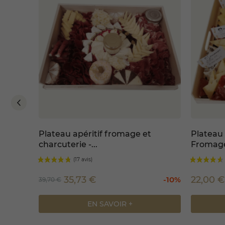
Plateau apéritif fromage et
Plateau 
charcuterie -...
Fromage
35,73 €
22,00 
-10%
39,70 €
EN SAVOIR +