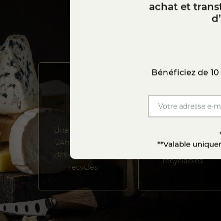
achat et tran
d
Bénéficiez de 10
Une livraison en
Emballages
24h - 48h dans
**Valable uniquem
recyclés et
des emballages
recyclables
recyclés