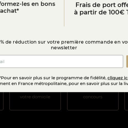
sformez-les en bons
Frais de port offe
LE CHAT-BO
’achat*
à partir de 100€ 
Nos Garanties
 % de réduction sur votre première commande en vou
newsletter
Des produits
Des produits de
*Pour en savoir plus sur le programme de fidélité,
cliquez ic
gardés au frais de
qualité dont
ent en France métropolitaine, pour en savoir plus sur la li
la fromagerie à
certains primés au
votre domicile
concours