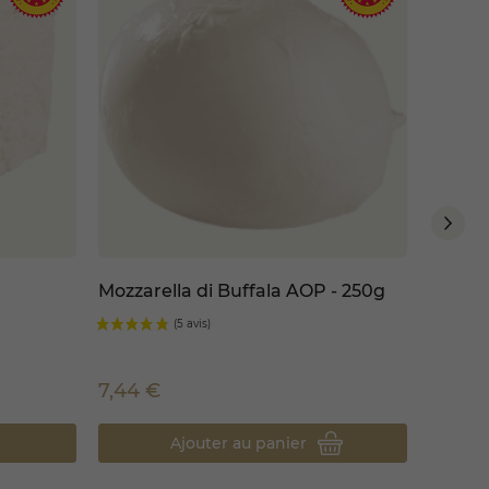
Mozzarella di Buffala AOP - 250g
Platea
7,44 €
53,50
Ajouter au panier