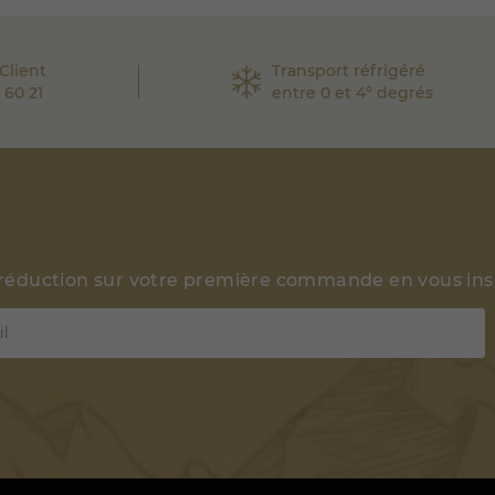
Client
Transport réfrigéré
 60 21
entre 0 et 4° degrés
 réduction sur votre première commande en vous insc