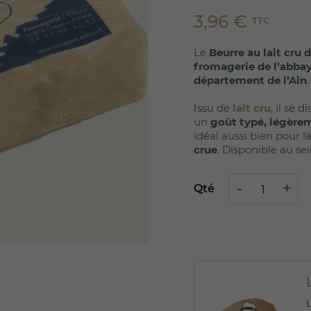
3,96 €
TTC
Le
Beurre au lait cru 
fromagerie de l’abba
département de l’Ain
.
Issu de
lait cru
, il se 
un
goût typé, légère
idéal aussi bien pour l
crue
. Disponible au se
Qté