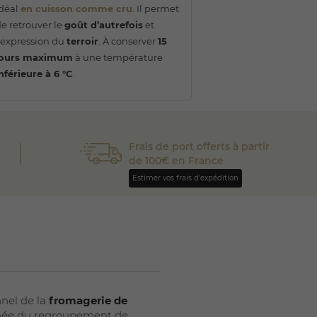
idéal
en cuisson comme cru
. Il permet
e retrouver le
goût d’autrefois
et
’expression du
terroir
. À conserver
15
jours maximum
à une température
nférieure à 6 °C
.
Frais de port offerts à partir
de 100€ en France
Estimer vos frais d'expédition
nnel de la
fromagerie de
 née du regroupement de