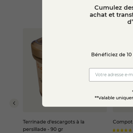
Cumulez des
achat et tran
d
Bénéficiez de 10
**Valable uniquem
Terrinade d'escargots à la
Compote
persillade - 90 gr