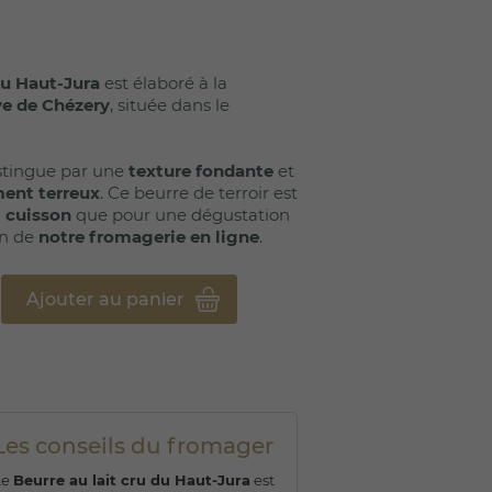
(39 avis)
du Haut-Jura
est élaboré à la
ye de Chézery
, située dans le
distingue par une
texture fondante
et
ment terreux
. Ce beurre de terroir est
a
cuisson
que pour une dégustation
in de
notre fromagerie en ligne
.
Ajouter au panier
Les conseils du fromager
Le
Beurre au lait cru du Haut-Jura
est