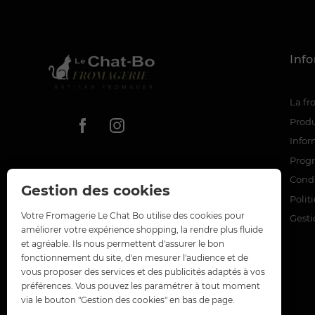
Inf
La f
Produ
Infor
Prog
Condi
Gestion des cookies
Polit
Votre Fromagerie Le Chat Bo utilise des cookies pour
Gesti
améliorer votre expérience shopping, la rendre plus fluide
et agréable. Ils nous permettent d'assurer le bon
fonctionnement du site, d'en mesurer l'audience et de
vous proposer des services et des publicités adaptés à vos
préférences. Vous pouvez les paramétrer à tout moment
via le bouton "Gestion des cookies" en bas de page.