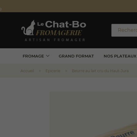
Frais de 
*Valabl
FROMAGE
GRAND FORMAT
NOS PLATEAUX
Accueil
Epicerie
Beurre au lait cru du Haut-Jura