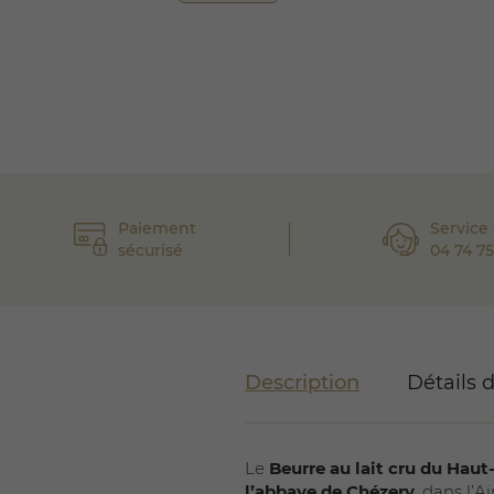
Paiement
Service 
sécurisé
04 74 75
Description
Détails 
Le
Beurre au lait cru du Haut
l’abbaye de Chézery
, dans l’