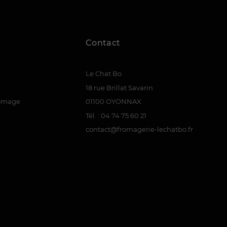
Contact
Le Chat Bo
18 rue Brillat Savarin
romage
01100 OYONNAX
Tél. : 04 74 75 60 21
contact@fromagerie-lechatbo.fr