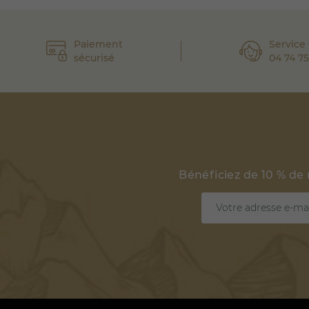
Paiement
Service 
sécurisé
04 74 75
Bénéficiez de 10 % de