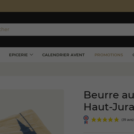
port offerts à partir de 100 € TTC d'achat*
e uniquement en France métropolitaine
EPICERIE
CALENDRIER AVENT
PROMOTIONS
Beurre au 
Haut-Jur