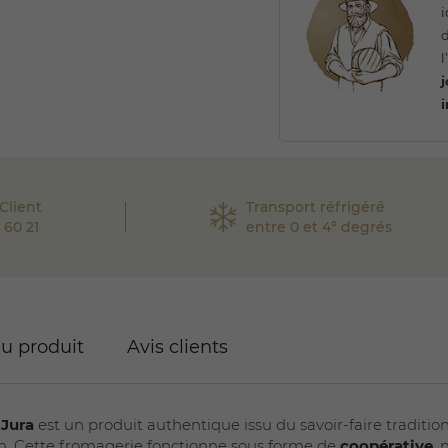
d
l
i
Client
Transport réfrigéré
 60 21
entre 0 et 4° degrés
du produit
Avis clients
-Jura
est un produit authentique issu du savoir-faire traditio
Ain. Cette fromagerie fonctionne sous forme de
coopérative
,