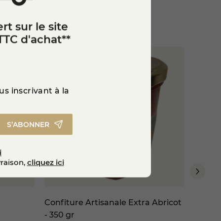
rt sur le site
TTC d'achat**
s inscrivant à la
S’ABONNER
i
vraison,
cliquez ici
Confiture Artisanale Extra Abricot
Confit
- 350 gr