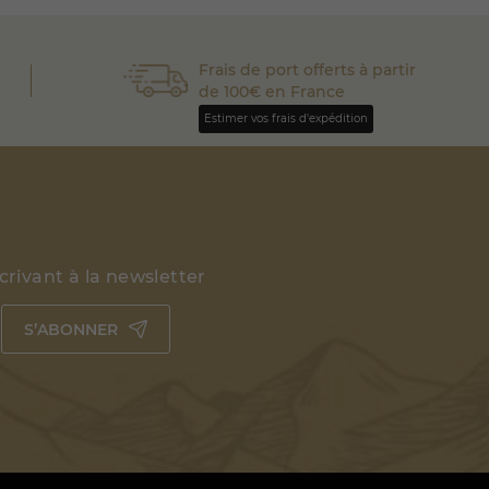
Frais de port offerts à partir
de 100€ en France
Estimer vos frais d'expédition
rivant à la newsletter
S’ABONNER