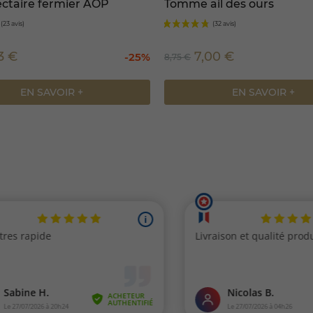
ectaire fermier AOP
Tomme ail des ours
13 €
7,00 €
-25%
8,75 €
EN SAVOIR +
EN SAVOIR +