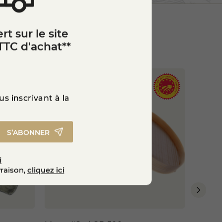
te du caractère à des
gratins
,
iliser de petites quantités
rt sur le site
TTC d'achat**
les amateurs de spécialités
pour faire découvrir une
s inscrivant à la
S’ABONNER
i
vraison,
cliquez ici