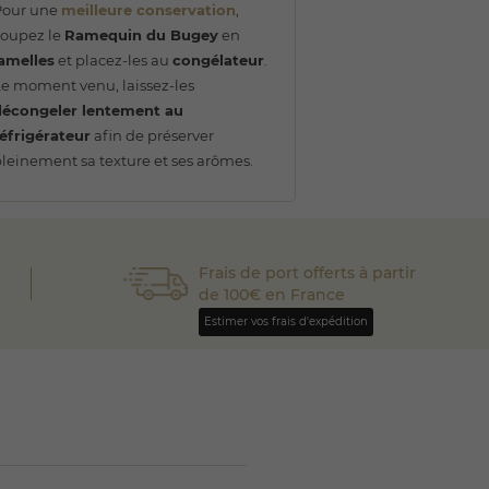
Pour une
meilleure conservation
,
coupez le
Ramequin du Bugey
en
lamelles
et placez-les au
congélateur
.
e moment venu, laissez-les
décongeler lentement au
éfrigérateur
afin de préserver
leinement sa texture et ses arômes.
Frais de port offerts à partir
de 100€ en France
Estimer vos frais d'expédition