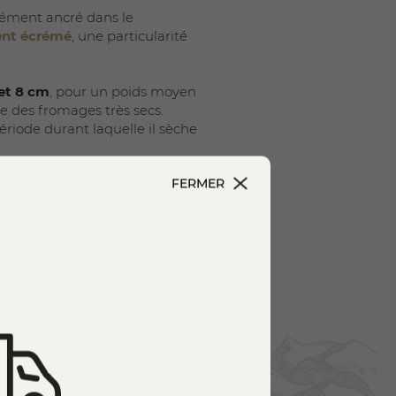
dément ancré dans le
ent écrémé
, une particularité
et 8 cm
, pour un poids moyen
ue des fromages très secs.
période durant laquelle il sèche
FERMER
n fromage à pâte molle, avant
n sa
texture ferme, sèche et
re.
s sont francs, légèrement
ure de sa pâte mettent en
ts dés. Il s’accorde
é accompagnent