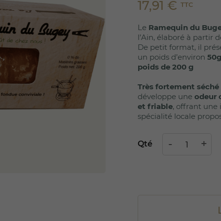
17,91 €
TTC
Le
Ramequin du Bug
l’Ain, élaboré à partir 
De petit format, il pr
un poids d’environ
50g
poids de 200 g
Très fortement séché
développe une
odeur 
et friable
, offrant un
spécialité locale prop
Qté