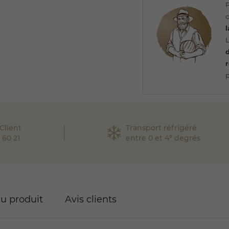
L
r
p
Client
Transport réfrigéré
 60 21
entre 0 et 4° degrés
du produit
Avis clients