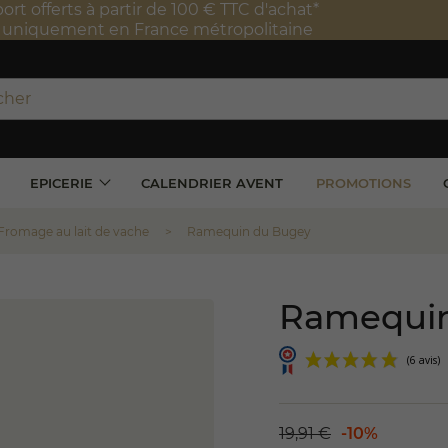
port offerts à partir de 100 € TTC d'achat*
e uniquement en France métropolitaine
EPICERIE
CALENDRIER AVENT
PROMOTIONS
Fromage au lait de vache
Ramequin du Bugey
Ramequin
19,91 €
-10%