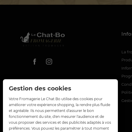
Inf
La f
Produ
Infor
Prog
Condi
Gestion des cookies
Polit
Votre Fromagerie Le Chat Bo utilise des cookies pour
Gesti
améliorer votre expérience shopping, la rendre plus fluide
et agréable. Ils nous permettent d'assurer le bon
fonctionnement du site, d'en mesurer l'audience et de
vous proposer des services et des publicités adaptés à vos
préférences. Vous pouvez les paramétrer à tout moment