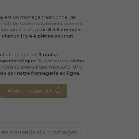
ey
est un fromage traditionnel de
de
lait de vache totalement écrémé
.
ésente un diamètre de
6 à 8 cm
pour
 chacun il y a 4 pièces pour un
et affiné près de
3 mois
, il
caractéristique
. Sa texture est
sèche
e intensité aromatique marquée. Une
osée par
notre fromagerie en ligne
.
Ajouter au panier
Les conseils du fromager