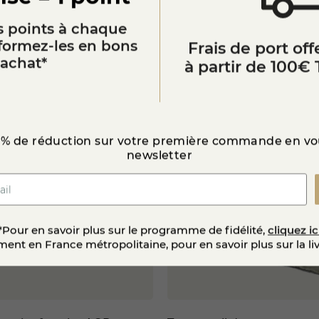
alement être utilisé en
cuisine
. Râpé ou émietté, il appor
composées
. Sa forte concentration aromatique permet d’en ut
 points à chaque
sformez-les en bons
Frais de port offe
Vous aimerez aussi
’achat*
à partir de 100€ 
ce, le
Ramequin du Bugey
est un fromage à découvrir pour 
ntiques. Il est proposé au sein de
notre fromagerie en ligne
fidentielle.
star_border
 d'or 2017
 % de réduction sur votre première commande en vou
newsletter
*Pour en savoir plus sur le programme de fidélité,
cliquez ic
ent en France métropolitaine, pour en savoir plus sur la li