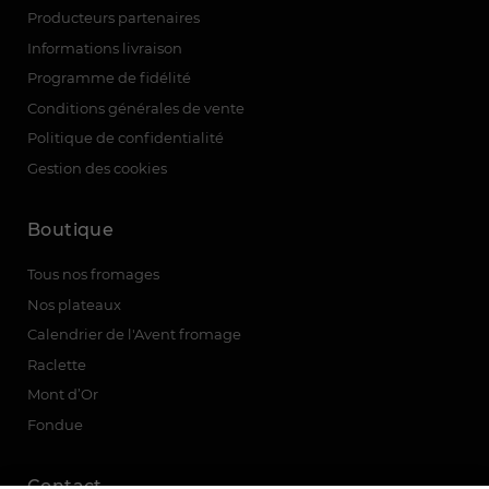
Producteurs partenaires
Informations livraison
Programme de fidélité
Conditions générales de vente
Politique de confidentialité
Gestion des cookies
Boutique
Tous nos fromages
Nos plateaux
Calendrier de l'Avent fromage
Raclette
Mont d’Or
Fondue
Contact