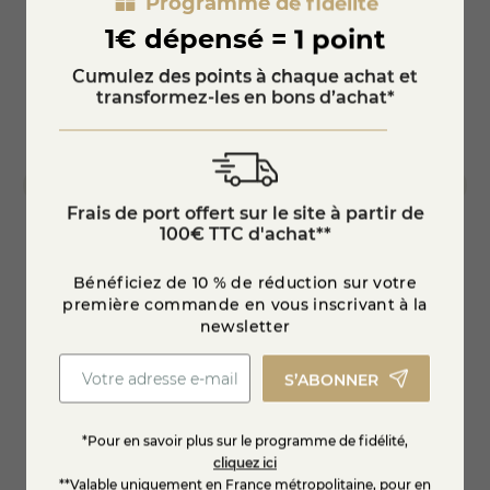
Programme de fidélité
1€ dépensé = 1 point
Cumulez des points à chaque achat et
transformez-les en bons d’achat*
Frais de port offert sur le site à partir de
100€ TTC d'achat**
Confit de Coing Thym & Romarin
Platea
Bénéficiez de 10 % de réduction sur votre
première commande en vous inscrivant à la
newsletter
3,95 €
31,45
S’ABONNER
Ajouter au panier
*Pour en savoir plus sur le programme de fidélité,
cliquez ici
**Valable uniquement en France métropolitaine, pour en