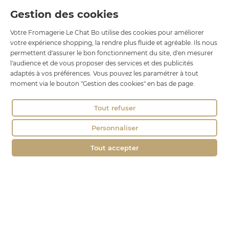
Gestion des cookies
Le Chat Bo
Votre Fromagerie Le Chat Bo utilise des cookies pour améliorer
18 rue Brillat Savarin
votre expérience shopping, la rendre plus fluide et agréable. Ils nous
01100 OYONNAX
permettent d'assurer le bon fonctionnement du site, d'en mesurer
Tél. : 04 74 75 60 21
l'audience et de vous proposer des services et des publicités
adaptés à vos préférences. Vous pouvez les paramétrer à tout
contact@fromagerie-lechatbo.fr
moment via le bouton "Gestion des cookies" en bas de page.
Tout refuser
Personnaliser
Tout accepter
Marchand approuvé par la Société des Avis Garantis,
cliquez ici pour
vérifier
.