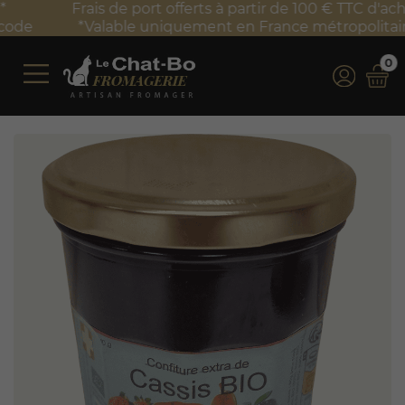
Frais de port offerts à partir de 100 € TTC d'achat*
*Valable uniquement en France métropolitaine
0