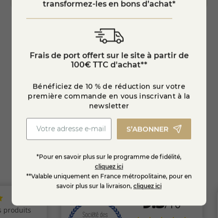
transformez-les en bons d’achat*
 et...
Plateau apéritif fromage et charcuterie -...
Vin Al
Frais de port offert sur le site à partir de
100€ TTC d'achat**
9,50
35,73 €
-10%
Bénéficiez de 10 % de réduction sur votre
39,70 €
première commande en vous inscrivant à la
newsletter
EN SAVOIR +
S’ABONNER
*Pour en savoir plus sur le programme de fidélité,
cliquez ici
**Valable uniquement en France métropolitaine, pour en
savoir plus sur la livraison,
cliquez ici