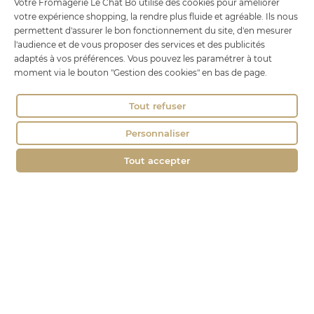
18 rue Brillat Savarin
Votre Fromagerie Le Chat Bo utilise des cookies pour améliorer
votre expérience shopping, la rendre plus fluide et agréable. Ils nous
01100 OYONNAX
permettent d'assurer le bon fonctionnement du site, d'en mesurer
Tél. : 04 74 75 60 21
l'audience et de vous proposer des services et des publicités
adaptés à vos préférences. Vous pouvez les paramétrer à tout
contact@fromagerie-lechatbo.fr
moment via le bouton "Gestion des cookies" en bas de page.
Tout refuser
Personnaliser
Tout accepter
Marchand approuvé par la Société des Avis Garantis,
cliquez ici pour
vérifier
.
Le Chat Bo © tous droits réservés -
Mentions légales