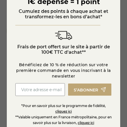
1€ dépensé = 1 point
Cumulez des points à chaque achat et
transformez-les en bons d’achat*
Frais de port offert sur le site à partir de
100€ TTC d'achat**
- 360g
Plateau raclette "Qui a vu l'ours"
Chèvre
Bénéficiez de 10 % de réduction sur votre
première commande en vous inscrivant à la
newsletter
5,95 
19,95 €
-15%
S’ABONNER
EN SAVOIR +
*Pour en savoir plus sur le programme de fidélité,
cliquez ici
**Valable uniquement en France métropolitaine, pour en
savoir plus sur la livraison,
cliquez ici