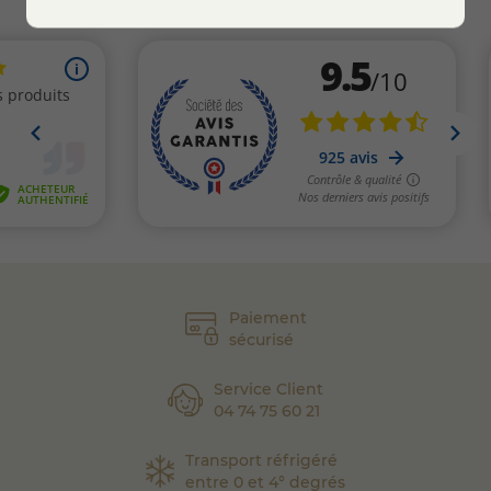
Paiement
sécurisé
Service Client
04 74 75 60 21
Transport réfrigéré
entre 0 et 4° degrés