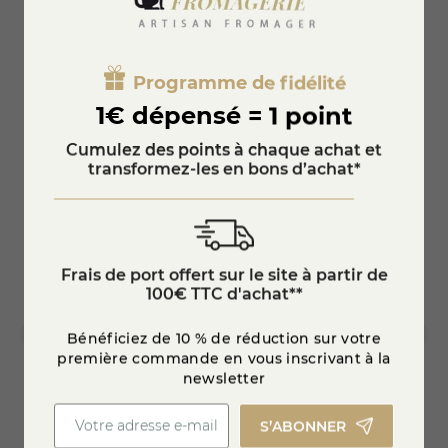
Pour une expérience optimale, nous vous conseillons de le
Vous aimerez aussi
consommer bien frais.
Côté fromage, l'amertume de l'orange se marie
Programme de fidélité
particulièrement bien avec la douceur d'un
Comté
ou le
caractère d'un
Morbier
AOP. C'est l'accord parfait pour un
Méd
1€ dépensé = 1 point
plateau apéritif équilibré et original.
Cumulez des points à chaque achat et
transformez-les en bons d’achat*
star_border
Frais de port offert sur le site à partir de
100€ TTC d'achat**
Bénéficiez de 10 % de réduction sur votre
première commande en vous inscrivant à la
newsletter
Tomme de chèvre Cave Rousseau
Comté
S’ABONNER