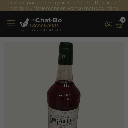
Frais de port offerts à partir de 100 € TTC d'achat*
*Valable uniquement en France métropolitaine
0