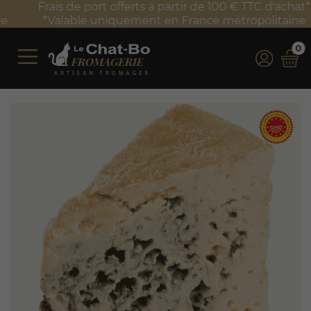
Frais de port offerts à partir de 100 € TTC d'achat*
*Valable uniquement en France métropolitaine
0