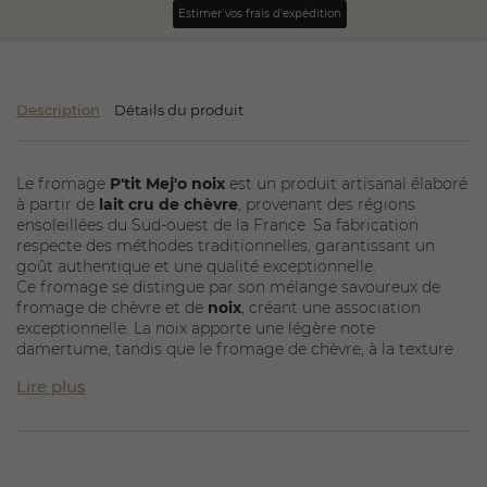
Estimer vos frais d'expédition
Description
Détails du produit
Le fromage
P'tit Mej'o noix
est un produit artisanal élaboré
à partir de
lait cru de chèvre
, provenant des régions
ensoleillées du Sud-ouest de la France. Sa fabrication
respecte des méthodes traditionnelles, garantissant un
goût authentique et une qualité exceptionnelle.
Ce fromage se distingue par son mélange savoureux de
fromage de chèvre et de
noix
, créant une association
exceptionnelle. La noix apporte une légère note
damertume, tandis que le fromage de chèvre, à la texture
onctueuse, équilibre parfaitement le tout. Avec une matière
Lire plus
grasse de 20%, il offre une onctuosité qui ravira vos papilles.
Le P'tit Mej'o se présente sous forme de petites portions,
avec un poids de 90 grammes, parfait pour une
consommation à deux ou en solo. Sa saveur unique en fait
un choix idéal pour vos
plateaux de fromages
et vos