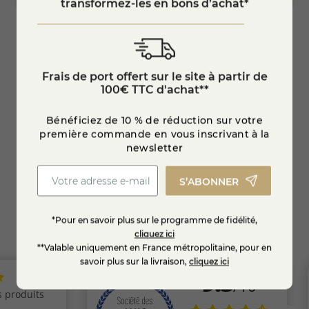
transformez-les en bons d’achat*
Raclette au poivre noir
Apérit
Frais de port offert sur le site à partir de
100€ TTC d'achat**
17,30
6,85 €
Bénéficiez de 10 % de réduction sur votre
première commande en vous inscrivant à la
newsletter
EN SAVOIR +
S’ABONNER
*Pour en savoir plus sur le programme de fidélité,
cliquez ici
**Valable uniquement en France métropolitaine, pour en
savoir plus sur la livraison,
cliquez ici