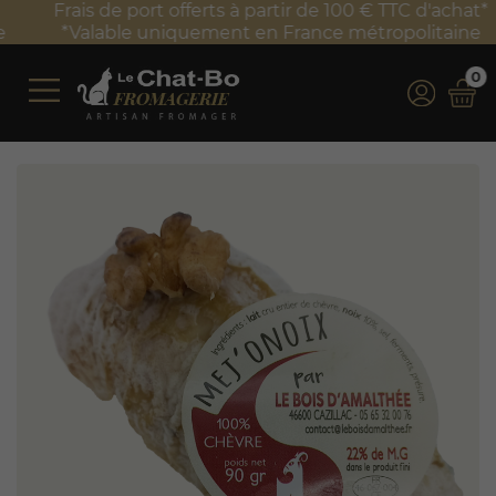
Frais de port offerts à partir de 100 € TTC d'achat*
*Valable uniquement en France métropolitaine
0