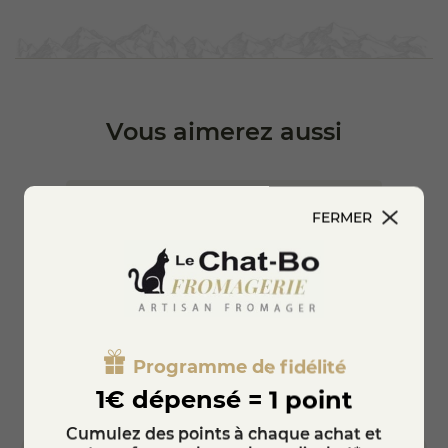
apéritifs
. Que ce soit accompagné de fruits secs ou sur du
pain, il saura séduire vos invités.
Pour le servir, il est conseillé de le sortir du réfrigérateur
quelques minutes avant la dégustation afin de révéler
pleinement ses arômes. Vous apprécierez sa polyvalence
qui vous permet de l'intégrer dans
divers plats
, allant d'une
simple collation à des recettes plus élaborées.
Vous aimerez aussi
FERMER
Programme de fidélité
1€ dépensé = 1 point
Cumulez des points à chaque achat et