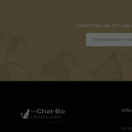
Bénéficiez de 10 % de
Inf
La f