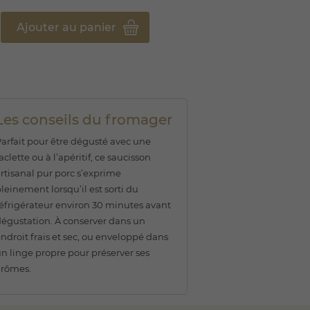
Ajouter au panier
Les conseils du fromager
arfait pour être dégusté avec une
aclette ou à l’apéritif, ce saucisson
rtisanal pur porc s’exprime
leinement lorsqu’il est sorti du
éfrigérateur environ 30 minutes avant
égustation. À conserver dans un
ndroit frais et sec, ou enveloppé dans
n linge propre pour préserver ses
arômes.