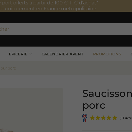
port offerts à partir de 100 € TTC d'achat*
e uniquement en France métropolitaine
EPICERIE
CALENDRIER AVENT
PROMOTIONS
 pur porc
Saucisson
porc