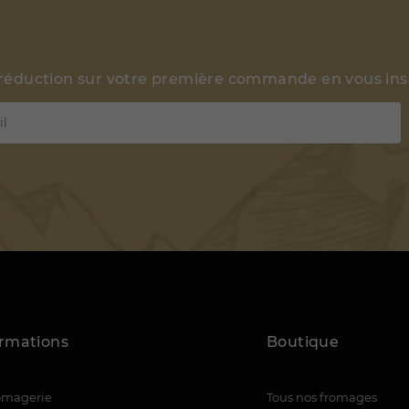
 réduction sur votre première commande en vous insc
ormations
Boutique
romagerie
Tous nos fromages