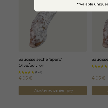
**Valable uniquem
Disponible sur notre
fromager
sélection de produits choisis p
consommateurs souhaitant privi
En choisissant ce saucisson, v
éleveurs et artisans de l’Ain, t
Saucisse sèche 'apéro'
Saucisse
Olive/poivron
4,05 €
4,05 €
Ajouter au panier