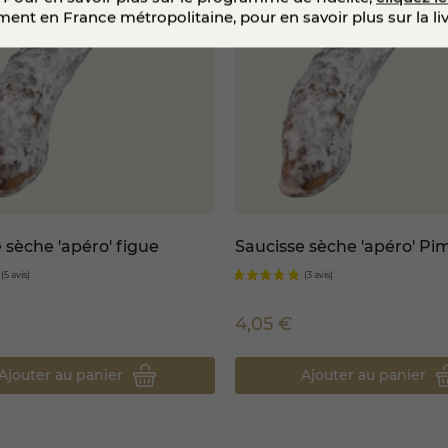
ent en France métropolitaine, pour en savoir plus sur la li
ie en ligne
ainsi qu’en boutique, ce saucisson artisanal pur p
our leur origine, leur méthode de fabrication et leur qualité c
légier des produits fermiers, traçables et respectueux des t
ous optez pour une charcuterie issue d’un
circuit maîtrisé
, m
out en bénéficiant d’un produit authentique, équilibré et fidèle
 sèche 'apéro' figue
Saucisse sèche 'apéro' Pi
4,05 €
Ajouter au panier
Ajouter au panier