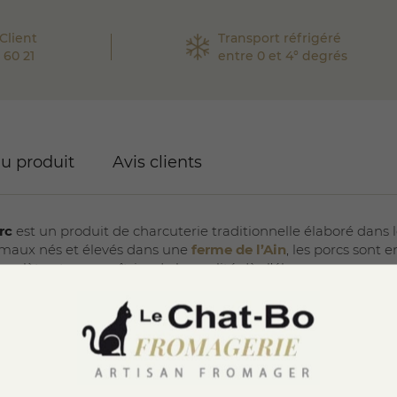
Client
Transport réfrigéré
 60 21
entre 0 et 4° degrés
du produit
Avis clients
rc
est un produit de charcuterie traditionnelle élaboré dans l
animaux nés et élevés dans une
ferme de l’Ain
, les porcs sont e
mplète et une maîtrise de la qualité dès l’élevage.
rectement sur le lieu d’élevage, selon une
fabrication entiè
curité alimentaire
. Chaque étape de la préparation est réalis
e la charcuterie française.
r de
viande de porc sélectionnée
, ce saucisson est emboss