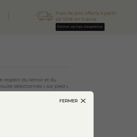
Frais de port offerts à partir
de 100€ en France
Estimer vos frais d'expédition
e respect du terroir et du
nsuite sélectionnés « sur pied »,
FERMER
rement artisanale
qui allie à la
ée avec soin, dans le respect
é dans des
boyaux naturels
,