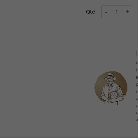
Qté
P
r
a
p
r
d
e
u