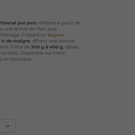
(11 avis)
rtisanal pur porc
, élaboré à partir de
s une ferme de l’Ain, puis
 d’élevage. Préparé en
boyaux
 % de maigre
, offrant une texture
ibré. Pièce de
300 g à 400 g
, idéale
 raclette. Disponible sur notre
u en boutique.