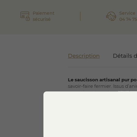
Paiement
Service 
sécurisé
04 74 75
Description
Détails 
Le saucisson artisanal pur po
savoir-faire fermier. Issus d’
garantissant une traçabilité co
Ce saucisson est transformé di
fois
saveur authentique
et
sé
des méthodes traditionnelles d
Préparé exclusivement à parti
Lire plus