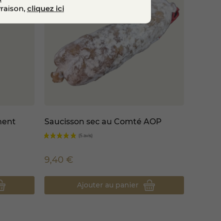
vraison,
cliquez ici
orc s’inscrit dans une
onstante. Il s’adresse aux
raditions.
ettant en valeur le travail des
 à son terroir.
ment
Saucisson sec au Comté AOP
9,40 €
Ajouter au panier