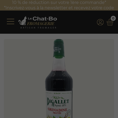
ion sur votre 1ère commande*
Frais de port offe
a newsletter et recevez votre code
*Valable unique
0