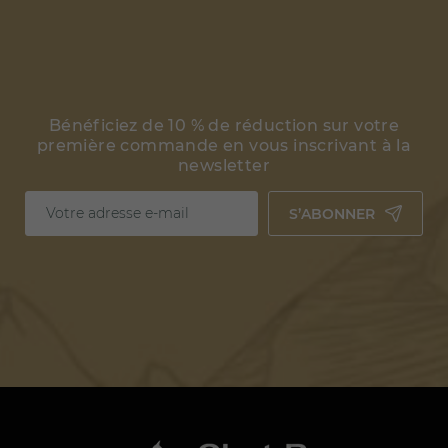
Bénéficiez de 10 % de réduction sur votre
première commande en vous inscrivant à la
newsletter
S’ABONNER