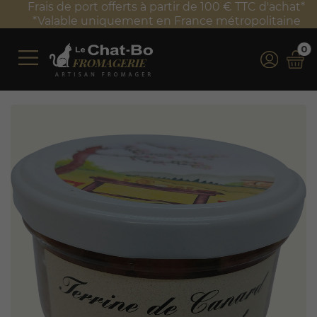
Frais de port offerts à partir de 100 € TTC d'achat*
*Valable uniquement en France métropolitaine
0