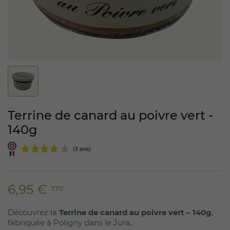
Terrine de canard au poivre vert -
140g
6,95 €
TTC
Découvrez la
Terrine de canard au poivre vert – 140g
,
(3 avis)
fabriquée à Poligny dans le Jura.