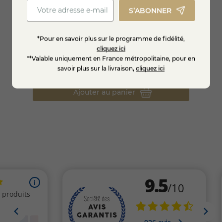
S’ABONNER
 90 gr
Marinade de légumes au Bleu de Gex BIO
Rillet
*Pour en savoir plus sur le programme de fidélité,
cliquez ici
**Valable uniquement en France métropolitaine, pour en
6,95 €
6,95
savoir plus sur la livraison,
cliquez ici
Ajouter au panier