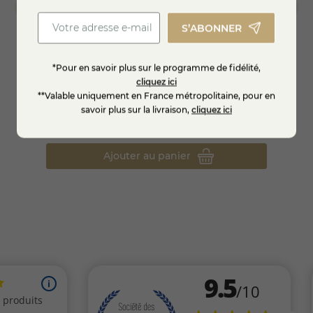
Le
Manicle rouge 2023
accompagne idéalement les
S’ABONNER
viandes rouges
, telles que la
côte de bœuf
, les
gibiers
,
ainsi que les
fromages de caractère
. Il s’intègre
naturellement à la sélection de vins proposée par
notre
23 - 75
Vin blanc Molette 2024
Vin ro
*Pour en savoir plus sur le programme de fidélité,
fromagerie en ligne
, en complément des fromages de
cliquez ici
cl
terroir.
**Valable uniquement en France métropolitaine, pour en
savoir plus sur la livraison,
cliquez ici
8,95 €
14,95
Ajouter au panier