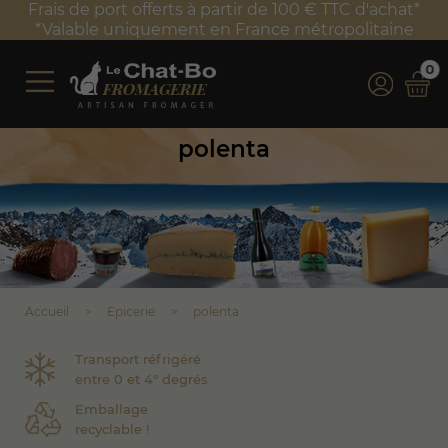
Frais de port offerts à partir de 100 € TTC d'achat*
*Valable uniquement en France métropolitaine
0
polenta
Accueil
Epicerie
polenta
Transport réfrigéré
entre 0 et 4° degrés
Emballage
recyclable !