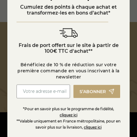
Frais de port offerts à partir
de 100€ en France
Cumulez des points à chaque achat et
transformez-les en bons d’achat*
Estimer vos frais d'expédition
Frais de port offert sur le site à partir de
100€ TTC d'achat**
Bénéficiez de 10 % de réduction sur votre
première commande en vous inscrivant à la
newsletter
Bénéficiez de 10 % de réduction sur votre
première commande en vous inscrivant à la
newsletter
S’ABONNER
S’ABONNER
*Pour en savoir plus sur le programme de fidélité,
cliquez ici
**Valable uniquement en France métropolitaine, pour en
savoir plus sur la livraison,
cliquez ici