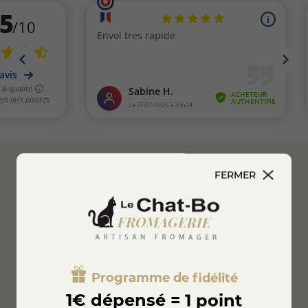
FERMER
Paiement
sécurisé
Service Client
04 74 75 60 21
Transport réfrigéré
Programme de fidélité
entre 0 et 4° degrés
1€ dépensé = 1 point