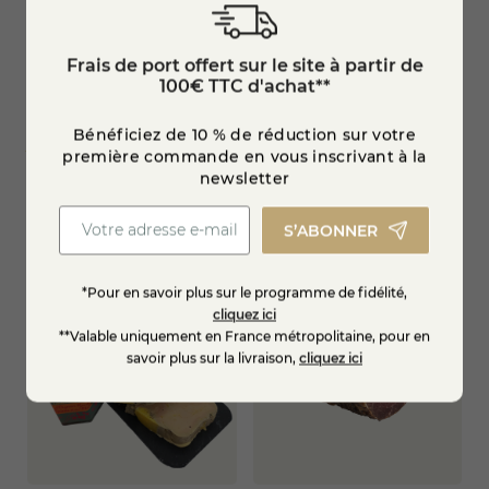
(5 avis)
Frais de port offert sur le site à partir de
100€ TTC d'achat**
Filet mignon de porc
Saucisse de Morteau Label
fumé - environ 200 gr
Rouge IGP
Bénéficiez de 10 % de réduction sur votre
première commande en vous inscrivant à la
newsletter
11,90 €
12,95 €
S’ABONNER
Ajouter au panier
Ajouter au panier
*Pour en savoir plus sur le programme de fidélité,
cliquez ici
**Valable uniquement en France métropolitaine, pour en
savoir plus sur la livraison,
cliquez ici