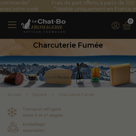
Frais de port offerts à partir de 100 € TTC d'achat*
*Valable uniquement en France métropolitaine
0
Charcuterie Fumée
Accueil
Epicerie
Charcuterie Fumée
Transport réfrigéré
entre 0 et 4° degrés
Emballage
recyclable !