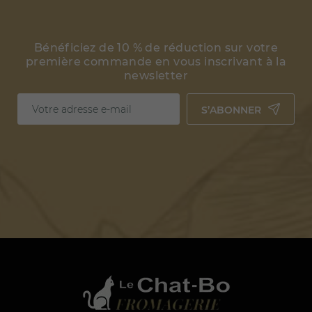
Bénéficiez de 10 % de réduction sur votre
première commande en vous inscrivant à la
newsletter
S’ABONNER