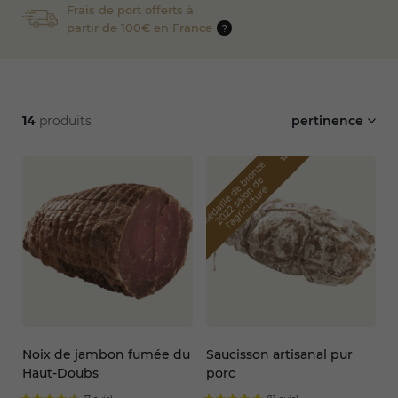
Frais de port offerts à
partir de 100€ en France
?
14
produits
pertinence
star_border
M
é
d
a
i
l
l
e
d
b
o
n
z
e
2
0
2
2
s
a
l
o
d
l'
a
g
r
i
c
u
l
t
u
r
r
e
e
n
e
star_border
Noix de jambon fumée du
Saucisson artisanal pur
Haut-Doubs
porc