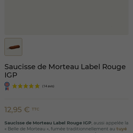
Saucisse de Morteau Label Rouge
IGP
12,95 €
TTC
Saucisse de Morteau Label Rouge IGP
, aussi appelée la
(14 avis)
« Belle de Morteau », fumée traditionnellement au
tuyé