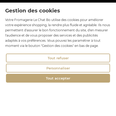
Gestion des cookies
Contact
Votre Fromagerie Le Chat Bo utilise des cookies pour améliorer
Le Chat Bo
votre expérience shopping, la rendre plus fluide et agréable. Ils nous
18 rue Brillat Savarin
permettent d'assurer le bon fonctionnement du site, d'en mesurer
01100 OYONNAX
l'audience et de vous proposer des services et des publicités
adaptés à vos préférences. Vous pouvez les paramétrer à tout
Tél. : 04 74 75 60 21
moment via le bouton "Gestion des cookies" en bas de page.
contact@fromagerie-lechatbo.fr
Tout refuser
Personnaliser
Tout accepter