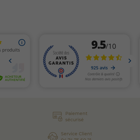
fabricant, seule personne habilitée à la produire. Ce dernier
respecte un
cahier des charges strict
, dont l’association
A2M est garante à travers sa politique de défense et de
promotion des produits de Franche-Comté.
Disponible sur notre
fromagerie en ligne
ou en boutique,
la saucisse de Morteau Label Rouge s’adresse aux amateurs
de charcuteries régionales souhaitant consommer un
produit authentique, ancré dans l’histoire et le terroir
jurassien.
Paiement
sécurisé
Service Client
04 74 75 60 21