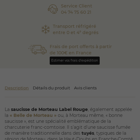
Service Client
04 74 75 60 21
Transport réfrigéré
entre 0 et 4° degrés
Frais de port offerts à partir
de 100€ en France
Estimer vos frais d'expédition
Description
Détails du produit
Avis clients
La
saucisse de Morteau Label Rouge
, également appelée
la
« Belle de Morteau »
ou, à Morteau même, « bonne
saucisse », est une spécialité emblématique de la
charcuterie franc-comtoise. Il s’agit d’une saucisse fumée
de manière traditionnelle dans des
tuyés
, typiques de la
région de Morteau, dans le Haut-Doubs en Franche-Comté.