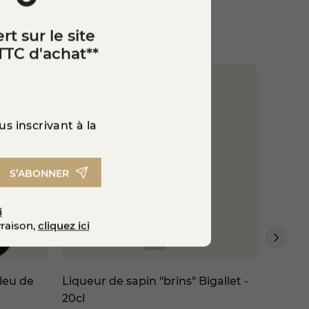
rt sur le site
TTC d'achat**
s inscrivant à la
S’ABONNER
i
vraison,
cliquez ici
leu de
Liqueur de sapin "brins" Bigallet -
Vin ro
20cl
2023 - 