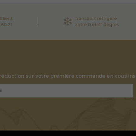
Client
Transport réfrigéré
 60 21
entre 0 et 4° degrés
 réduction sur votre première commande en vous insc