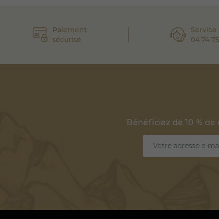
Paiement
Service 
sécurisé
04 74 75
Bénéficiez de 10 % de