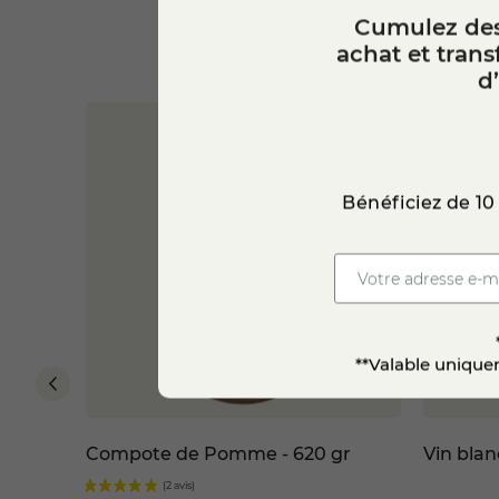
Cumulez des
achat et tran
d
Bénéficiez de 10
**Valable uniquem
mi-cuit
Compote de Pomme - 620 gr
Vin blan