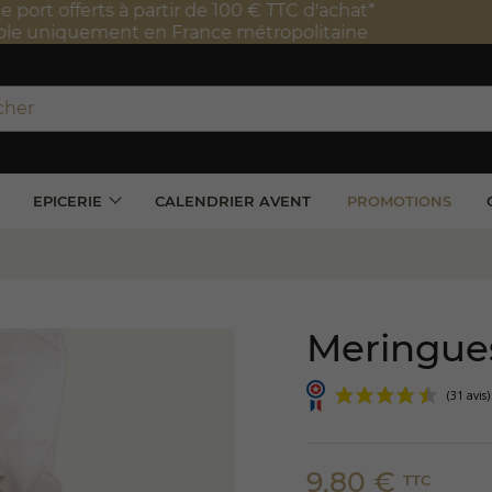
port offerts à partir de 100 € TTC d'achat*
e uniquement en France métropolitaine
EPICERIE
CALENDRIER AVENT
PROMOTIONS
Meringues
9,80 €
TTC