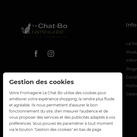
Inf
La f
Produ
Infor
Prog
Condi
Gestion des cookies
Polit
Votre Fromagerie Le Chat Bo utilise des cookies pour
Gesti
améliorer votre expérience shopping, la rendre plus fluide
et agréable. Ils nous permettent d'assurer le bon
fonctionnement du site, d'en mesurer l'audience et de
vous proposer des services et des publicités adaptés à vos
préférences. Vous pouvez les paramétrer à tout moment
via le bouton "Gestion des cookies" en bas de page.