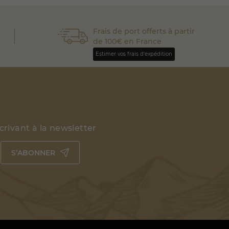
Frais de port offerts à partir
de 100€ en France
Estimer vos frais d'expédition
rivant à la newsletter
S’ABONNER