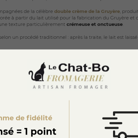
mpagnées de la célèbre
double crème de la Gruyère
, produi
rée à partir du lait utilisé pour la fabrication du Gruyère et
t une texture particulièrement
crémeuse et onctueuse
.
on un procédé traditionnel : après la traite, le lait est laiss
 naturellement à la surface. Ce savoir-faire artisanal perme
 caractéristiques de cette spécialité.
té et leur douceur
, créent un contraste idéal avec la richess
re, nappées de crème, ou accompagnées de
fruits rouges
afi
 bien en fin de repas que lors d’un moment gourmand, et s
es. La simplicité de sa composition met en avant la qualité de
erie en ligne ou en boutique
, les meringues de la Gruyère 
me de fidélité
e de la gastronomie fribourgeoise.
sé = 1 point