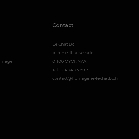
Contact
Le Chat Bo
18 rue Brillat Savarin
romage
01100 OYONNAX
Tél. : 04 74 75 60 21
contact@fromagerie-lechatbo.fr