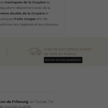
Ces
meringues de la Gruyère
se
égustent idéalement avec de la
crème double de la Gruyère
et
quelques
fruits rouges
afin de
ublimer leur légèreté et leur douceur.
Frais de port offerts à partir
de 100€ en France
Estimer vos frais d'expédition
ton de Fribourg
, en Suisse. Ce
de grande qualité.