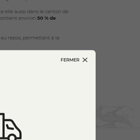
te elle aussi dans le canton de
 contient environ
50 % de
é au repos, permettant à la
t de préserver des
arômes
FERMER
e de la crème double. Elles
n d’apporter une touche de
’adresse aux amateurs de
s ingrédients et le respect des
sont idéales pour découvrir ou