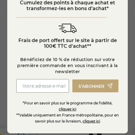
Cumulez des points à chaque achat et
transformez-les en bons d’achat*
Plateau fromages "La luxure"
Légum
Frais de port offert sur le site à partir de
100€ TTC d'achat**
Bénéficiez de 10 % de réduction sur votre
53,50 €
6,95
première commande en vous inscrivant à la
newsletter
Ajouter au panier
S’ABONNER
*Pour en savoir plus sur le programme de fidélité,
cliquez ici
**Valable uniquement en France métropolitaine, pour en
savoir plus sur la livraison,
cliquez ici