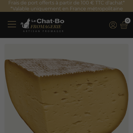
Frais de port offerts à partir de 100 € TTC d'achat*
*Valable uniquement en France métropolitaine
0