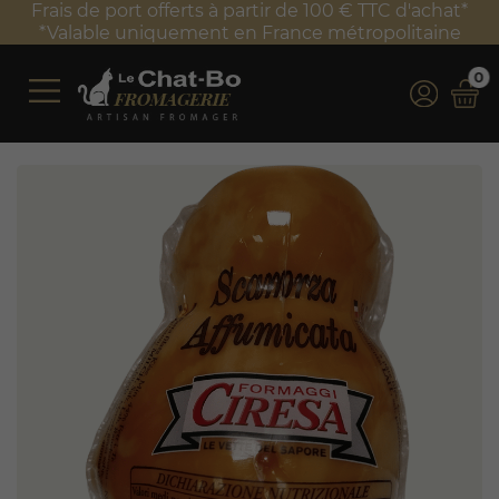
Frais de port offerts à partir de 100 € TTC d'achat*
*Valable uniquement en France métropolitaine
0