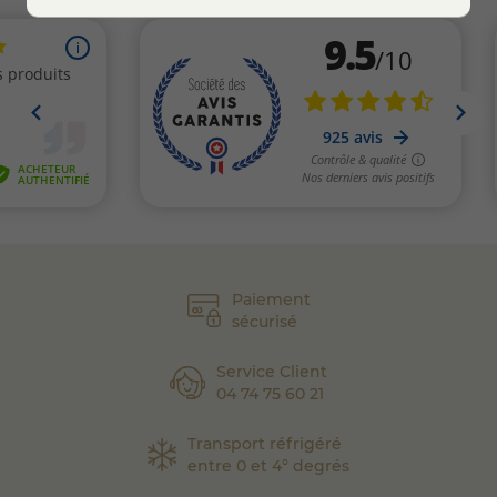
Paiement
sécurisé
Service Client
04 74 75 60 21
Transport réfrigéré
entre 0 et 4° degrés