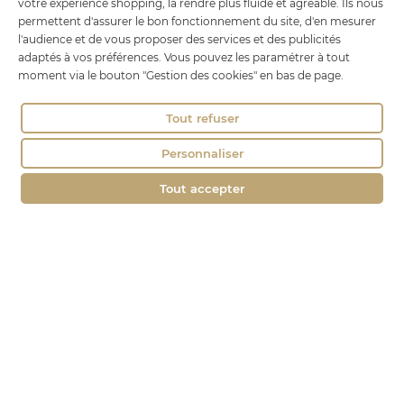
votre expérience shopping, la rendre plus fluide et agréable. Ils nous
01100 OYONNAX
permettent d'assurer le bon fonctionnement du site, d'en mesurer
Tél. : 04 74 75 60 21
l'audience et de vous proposer des services et des publicités
contact@fromagerie-lechatbo.fr
adaptés à vos préférences. Vous pouvez les paramétrer à tout
moment via le bouton "Gestion des cookies" en bas de page.
Tout refuser
Personnaliser
Tout accepter
Marchand approuvé par la Société des Avis Garantis,
cliquez ici pour
vérifier
.
Le Chat Bo © tous droits réservés -
Mentions légales