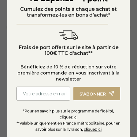
Cumulez des points à chaque achat et
transformez-les en bons d’achat*
Frais de port offert sur le site à partir de
Charolais AOP
Vin bl
100€ TTC d'achat**
75 cl
Bénéficiez de 10 % de réduction sur votre
première commande en vous inscrivant à la
9,65 €
13,95
newsletter
S’ABONNER
Ajouter au panier
*Pour en savoir plus sur le programme de fidélité,
cliquez ici
**Valable uniquement en France métropolitaine, pour en
savoir plus sur la livraison,
cliquez ici