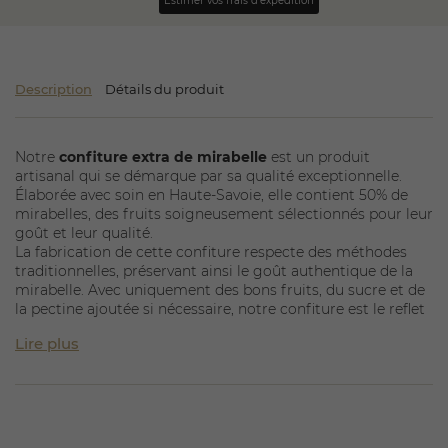
Estimer vos frais d'expédition
Description
Détails du produit
Notre
confiture extra de mirabelle
est un produit
artisanal qui se démarque par sa qualité exceptionnelle.
Élaborée avec soin en Haute-Savoie, elle contient 50% de
mirabelles, des fruits soigneusement sélectionnés pour leur
goût et leur qualité.
La fabrication de cette confiture respecte des méthodes
traditionnelles, préservant ainsi le goût authentique de la
mirabelle. Avec uniquement des bons fruits, du sucre et de
la pectine ajoutée si nécessaire, notre confiture est le reflet
d'un savoir-faire artisanal. Ce choix des ingrédients permet
Lire plus
de garantir une texture lisse et un goût riche, idéal pour
agrémenter vos petits déjeuners ou vos desserts.
La mirabelle est un fruit à noyau, connu pour sa douceur et
son parfum délicat. Ce fruit, cultivé majoritairement en
Lorraine, est particulièrement apprécié dans la confection
de confitures. Dans notre recette, nous avons su mettre en