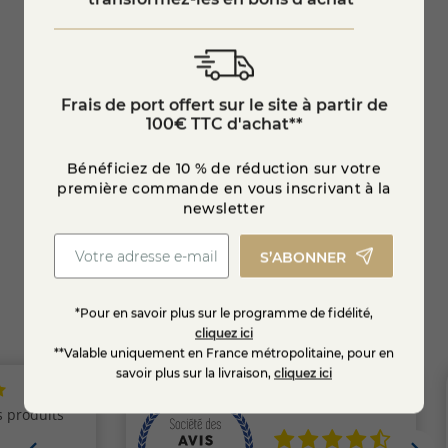
-
Confiture Extra de Mûre
Confit
Frais de port offert sur le site à partir de
100€ TTC d'achat**
6,95 €
6,95
Bénéficiez de 10 % de réduction sur votre
première commande en vous inscrivant à la
newsletter
Ajouter au panier
S’ABONNER
*Pour en savoir plus sur le programme de fidélité,
cliquez ici
**Valable uniquement en France métropolitaine, pour en
savoir plus sur la livraison,
cliquez ici