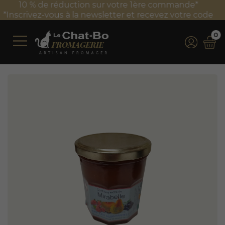
Frais de port offerts à partir de 100 € TTC d'achat*
e
*Valable uniquement en France métropolitaine
0