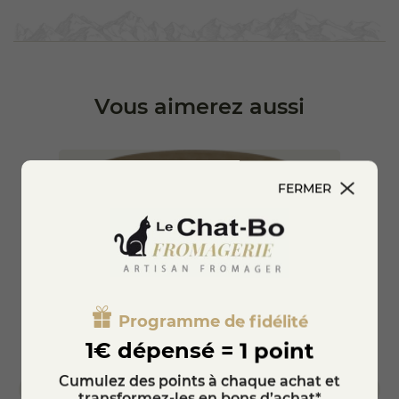
avant ces qualités en vous proposant une confiture qui
ravira les amateurs de saveurs fruitées et authentiques.
La confiture extra de mirabelle est parfaite pour
accompagner vos tartines, vos yaourts ou encore vos plats
gourmands. Elle peut être utilisée dans la réalisation de
desserts comme des tartes ou des gâteaux, apportant une
Vous aimerez aussi
touche sucrée et fruitée à vos créations culinaires. Sa
texture onctueuse et son goût prononcé en font également
un excellent choix pour les plateaux de fromages, offrant
un contraste savoureux avec les fromages affinés.
Nous vous recommandons de la conserver dans un endroit
FERMER
frais et sec après ouverture, pour profiter pleinement de ses
saveurs. Notre pot de
350 grammes
est idéal pour un
usage familial ou pour ceux qui aiment se faire plaisir.
Découvrez un produit qui allie tradition, qualité et
authenticité en optant pour notre confiture extra de
mirabelle.
Programme de fidélité
1€ dépensé = 1 point
Cumulez des points à chaque achat et
transformez-les en bons d’achat*