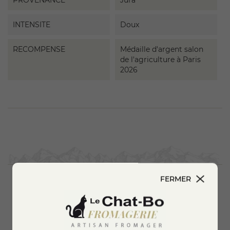
INTENSITE
Doux
RECOMPENSE
Médaille d'argent salon
de l'agriculture à Paris
2026
FERMER
Vous aimerez aussi