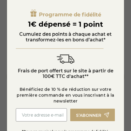
Programme de fidélité
1€ dépensé = 1 point
Cumulez des points à chaque achat et
transformez-les en bons d’achat*
Frais de port offert sur le site à partir de
100€ TTC d'achat**
Bénéficiez de 10 % de réduction sur votre
première commande en vous inscrivant à la
Plateau fromages "L'orgueil"
Platea
newsletter
S’ABONNER
35,20 €
48,8