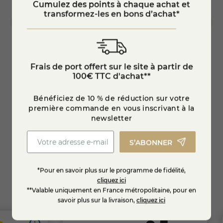
Cumulez des points à chaque achat et
transformez-les en bons d’achat*
Plateau fromages "La luxure"
Légum
Frais de port offert sur le site à partir de
100€ TTC d'achat**
Bénéficiez de 10 % de réduction sur votre
53,50 €
6,95
première commande en vous inscrivant à la
newsletter
Ajouter au panier
S’ABONNER
*Pour en savoir plus sur le programme de fidélité,
cliquez ici
**Valable uniquement en France métropolitaine, pour en
savoir plus sur la livraison,
cliquez ici