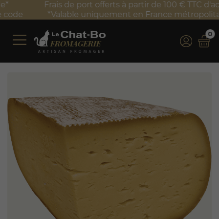
Frais de port offerts à partir de 100 € TTC d'achat*
*Valable uniquement en France métropolitaine
0