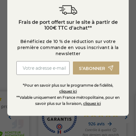
Plateau Raclette et charcuterie du Jura
P'tit 
Frais de port offert sur le site à partir de
3,95 
100€ TTC d'achat**
26,95 €
Bénéficiez de 10 % de réduction sur votre
EN SAVOIR +
première commande en vous inscrivant à la
newsletter
S’ABONNER
*Pour en savoir plus sur le programme de fidélité,
cliquez ici
**Valable uniquement en France métropolitaine, pour en
savoir plus sur la livraison,
cliquez ici