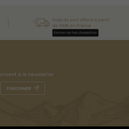
Frais de port offerts à partir
de 100€ en France
Estimer vos frais d'expédition
rivant à la newsletter
S’ABONNER