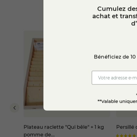
Utilisé râpé, fondu ou en cope
Cumulez des
apporter du goût aux préparatio
achat et tran
d
Bénéficiez de 10
**Valable uniquem
Plateau raclette "Qui bêle" + 1 kg
Persillé 
pomme de...