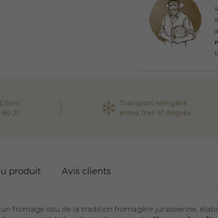
s
n
t
Client
Transport réfrigéré
 60 21
entre 0 et 4° degrés
du produit
Avis clients
 un fromage issu de la tradition fromagère jurassienne, élabo