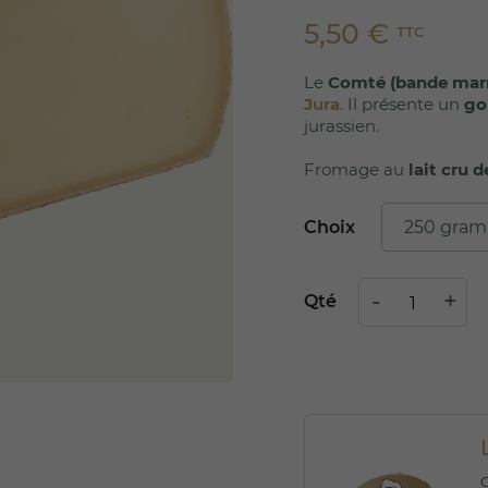
5,50 €
TTC
Le
Comté (bande mar
Jura
. Il présente un
go
jurassien.
Fromage au
lait cru 
Choix
Qté
C