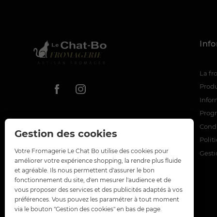
Inf
La f
Produ
Infor
Prog
Condi
Gestion des cookies
Polit
Votre Fromagerie Le Chat Bo utilise des cookies pour
Gesti
améliorer votre expérience shopping, la rendre plus fluide
et agréable. Ils nous permettent d'assurer le bon
fonctionnement du site, d'en mesurer l'audience et de
vous proposer des services et des publicités adaptés à vos
préférences. Vous pouvez les paramétrer à tout moment
via le bouton "Gestion des cookies" en bas de page.