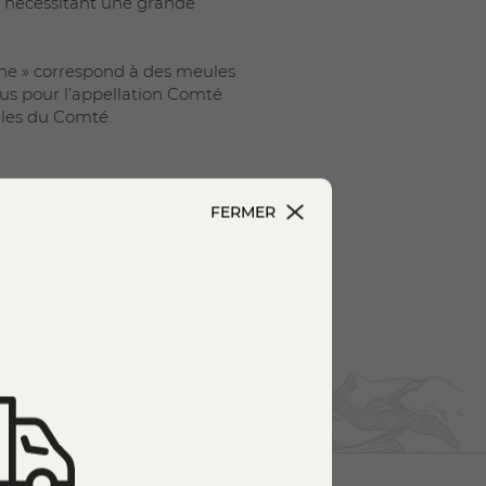
, nécessitant une grande
sine » correspond à des meules
us pour l’appellation Comté
lles du Comté.
 il ne s’agit pas de sel, mais
du fromage. Ces cristaux
FERMER
omplexité. Toutefois, un comté
omatique dépend avant tout de
, afin d’assurer une constance
oppant ses arômes. Sa
du lait de plusieurs