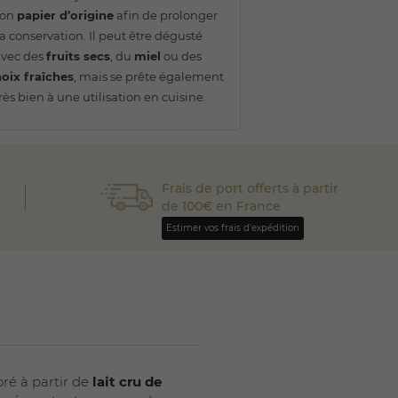
son
papier d’origine
afin de prolonger
a conservation. Il peut être dégusté
avec des
fruits secs
, du
miel
ou des
oix fraîches
, mais se prête également
rès bien à une utilisation en cuisine.
Frais de port offerts à partir
de 100€ en France
Estimer vos frais d'expédition
ré à partir de
lait cru de