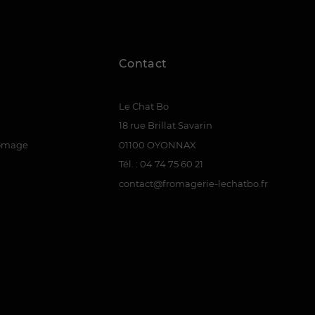
Contact
Le Chat Bo
18 rue Brillat Savarin
romage
01100 OYONNAX
Tél. : 04 74 75 60 21
contact@fromagerie-lechatbo.fr