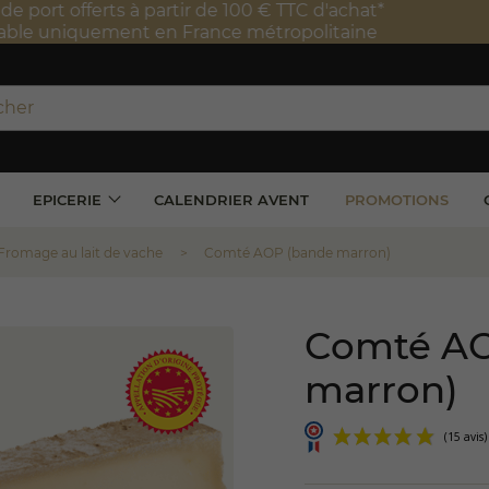
port offerts à partir de 100 € TTC d'achat*
e uniquement en France métropolitaine
EPICERIE
CALENDRIER AVENT
PROMOTIONS
Fromage au lait de vache
Comté AOP (bande marron)
Comté AO
marron)