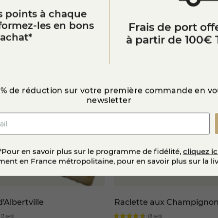
aux, le
Comté (bande marron)
est apprécié pour ses qualités
 points à chaque
ns culinaires. Il est disponible sur notre
Vous aimerez aussi
fromagerie en lig
sformez-les en bons
Frais de port offe
’achat*
à partir de 100€ 
 % de réduction sur votre première commande en vou
newsletter
*Pour en savoir plus sur le programme de fidélité,
cliquez ic
ent en France métropolitaine, pour en savoir plus sur la li
d'Albertville
Raclette aux Champigno