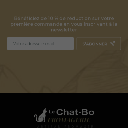
Bénéficiez de 10 % de réduction sur votre
première commande en vous inscrivant à la
newsletter
S’ABONNER