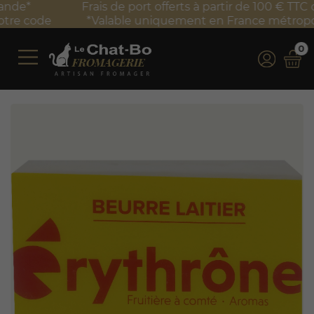
Frais de port offerts à partir de 100 € TTC d'achat*
*Valable uniquement en France métropolitaine
0