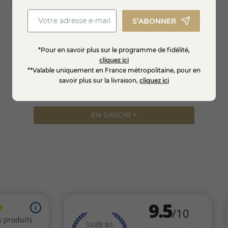
goût franc et naturel.
S’ABONNER
Disponible sur notre fromagerie en ligne ou en
boutique
, il vous permet de retrouver le véritable goût du
Beurre à la coupe de fruitière au lait cru
Beurre
beurre de terroir, issu d’une coopérative jurassienne
*Pour en savoir plus sur le programme de fidélité,
environ
engagée.
cliquez ici
**Valable uniquement en France métropolitaine, pour en
savoir plus sur la livraison,
cliquez ici
88,3
4,61 €
EN SAVOIR +