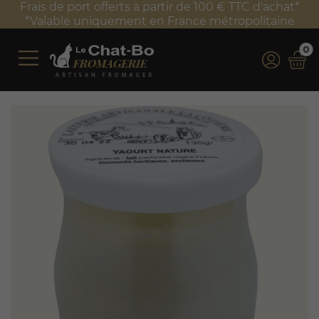
Frais de port offerts à partir de 100 € TTC d'achat*
*Valable uniquement en France métropolitaine
0