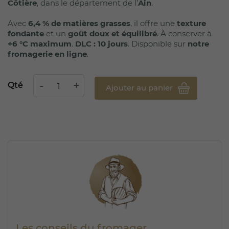
Côtière
, dans le département de l’
Ain
.
Avec
6,4 % de matières grasses
, il offre une
texture
fondante
et un
goût doux et équilibré
. À conserver à
+6 °C maximum
.
DLC : 10 jours
. Disponible sur
notre
fromagerie en ligne
.
Qté
Ajouter au panier
Les conseils du fromager