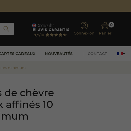
0
Connexion
Panier
9,5/10
CARTES CADEAUX
NOUVEAUTÉS
CONTACT
 jours minimum
 de chèvre
 affinés 10
nimum