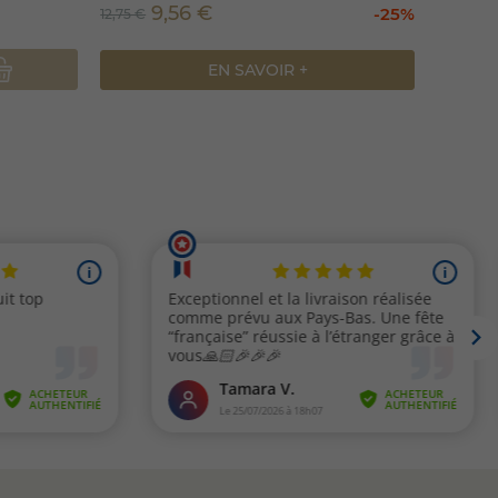
9,56 €
11,99 
-25%
12,75 €
EN SAVOIR +