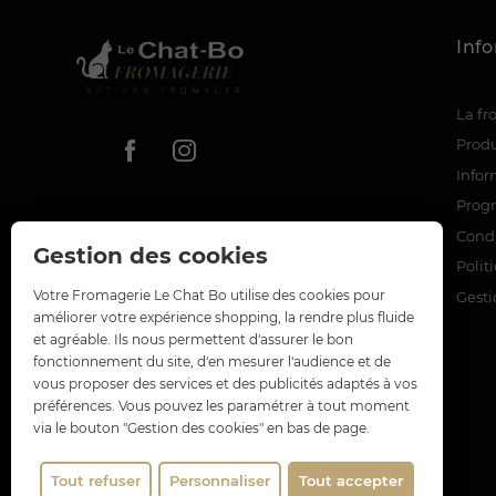
Inf
La f
Produ
Infor
Prog
Condi
Gestion des cookies
Polit
Votre Fromagerie Le Chat Bo utilise des cookies pour
Gesti
améliorer votre expérience shopping, la rendre plus fluide
et agréable. Ils nous permettent d'assurer le bon
fonctionnement du site, d'en mesurer l'audience et de
vous proposer des services et des publicités adaptés à vos
préférences. Vous pouvez les paramétrer à tout moment
via le bouton "Gestion des cookies" en bas de page.
Tout refuser
Personnaliser
Tout accepter