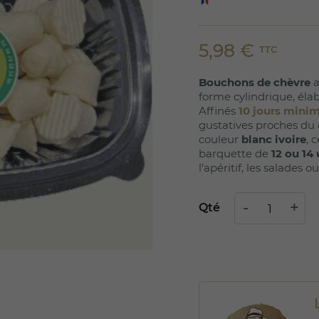
5,98 €
TTC
Bouchons de chèvre
a
forme cylindrique, éla
Affinés
10 jours min
gustatives proches du 
couleur
blanc ivoire
, 
barquette de
12 ou 14
l’apéritif, les salades 
Qté