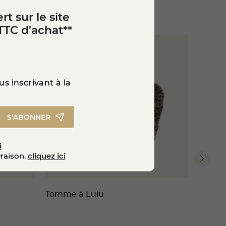
facilement d’un fromage
rt sur le site
 aux amateurs de fromages de
TTC d'achat**
ent.
s inscrivant à la
star_border
S’ABONNER
i
vraison,
cliquez ici
Tomme à Lulu
Persil