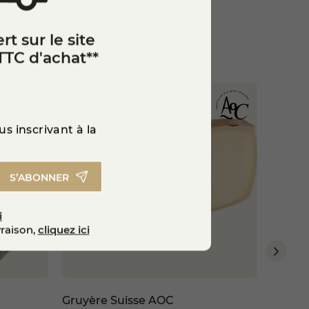
d’authenticité et de caractère
u goût équilibré.
rt sur le site
bleu savoyard au lait cru, issu
TTC d'achat**
s inscrivant à la
S’ABONNER
i
vraison,
cliquez ici
Gruyère Suisse AOC
Tome 