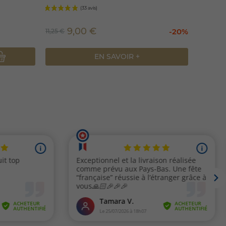
9,00 €
8,85 
-20%
11,25 €
EN SAVOIR +