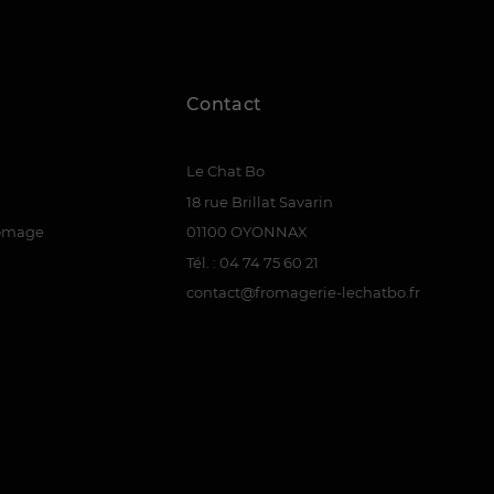
Contact
Le Chat Bo
18 rue Brillat Savarin
romage
01100 OYONNAX
Tél. : 04 74 75 60 21
contact@fromagerie-lechatbo.fr