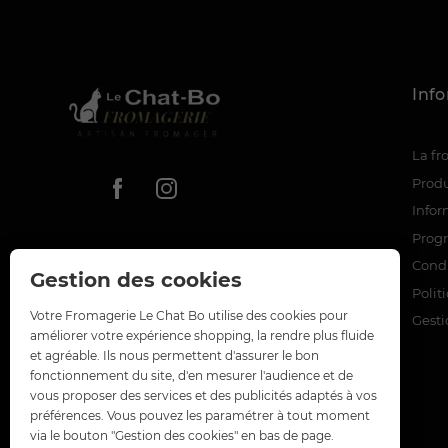
Inf
La f
Produ
Infor
Prog
Condi
Gestion des cookies
Polit
Votre Fromagerie Le Chat Bo utilise des cookies pour
Gesti
améliorer votre expérience shopping, la rendre plus fluide
et agréable. Ils nous permettent d'assurer le bon
fonctionnement du site, d'en mesurer l'audience et de
vous proposer des services et des publicités adaptés à vos
préférences. Vous pouvez les paramétrer à tout moment
via le bouton "Gestion des cookies" en bas de page.