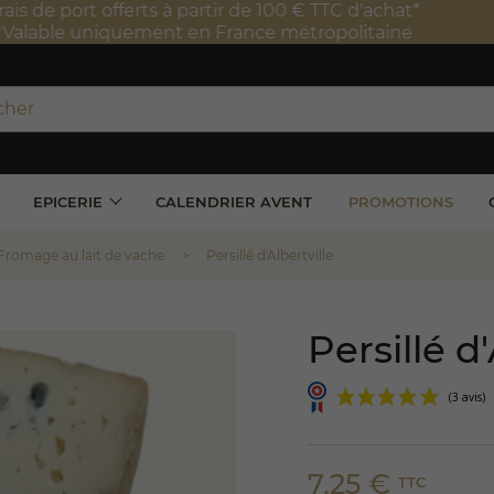
port offerts à partir de 100 € TTC d'achat*
e uniquement en France métropolitaine
EPICERIE
CALENDRIER AVENT
PROMOTIONS
Fromage au lait de vache
Persillé d'Albertville
Persillé d'
7,25 €
TTC