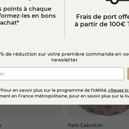
 fromage à consommer toute l’année, apportant une touche 
 points à chaque
ateurs de fromages bleus à la recherche d’un produit fermier a
sformez-les en bons
Frais de port offe
Vous aimerez aussi
’achat*
rie en ligne ou en boutique
, il vous permet de découvrir un 
à partir de 100€ 
onnu.
Nouveau
 % de réduction sur votre première commande en vou
newsletter
*Pour en savoir plus sur le programme de fidélité,
cliquez ic
ent en France métropolitaine, pour en savoir plus sur la li
x
Petit Cabroton