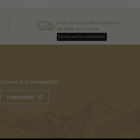
Frais de port offerts à partir
de 100€ en France
Estimer vos frais d'expédition
rivant à la newsletter
S’ABONNER