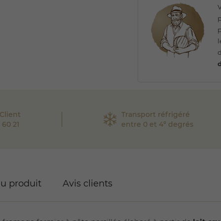
p
p
l
d
Client
Transport réfrigéré
 60 21
entre 0 et 4° degrés
du produit
Avis clients