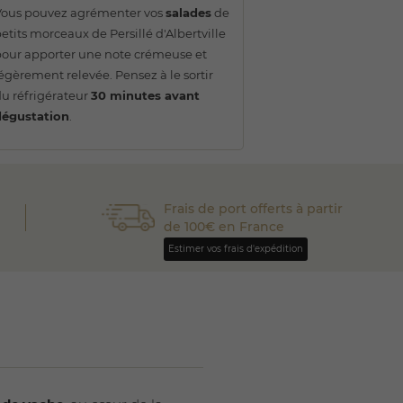
Vous pouvez agrémenter vos
salades
de
etits morceaux de Persillé d'Albertville
our apporter une note crémeuse et
égèrement relevée. Pensez à le sortir
u réfrigérateur
30 minutes avant
dégustation
.
Frais de port offerts à partir
de 100€ en France
Estimer vos frais d'expédition