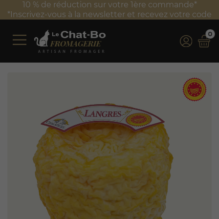
Frais de port offerts à partir de 100 € TTC d'achat*
*Valable uniquement en France métropolitaine
0