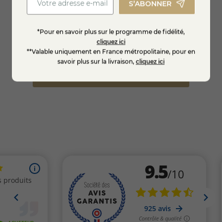
S’ABONNER
Kg
Tête de Moine AOP
Tomme
*Pour en savoir plus sur le programme de fidélité,
cliquez ici
9,95
**Valable uniquement en France métropolitaine, pour en
22,95 €
savoir plus sur la livraison,
cliquez ici
EN SAVOIR +