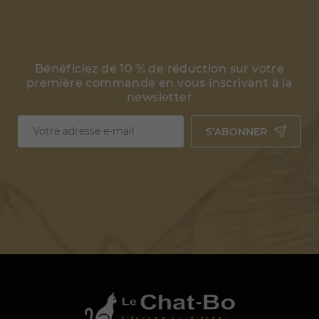
Bénéficiez de 10 % de réduction sur votre
première commande en vous inscrivant à la
newsletter
S’ABONNER