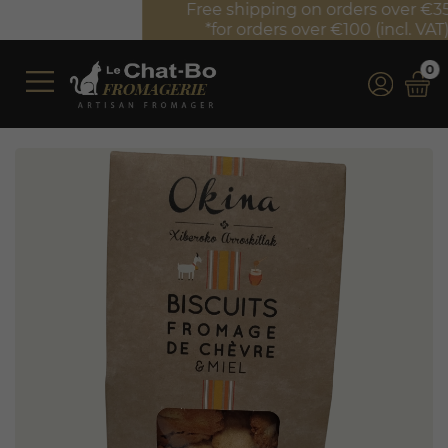
Free shipping on orders over €350 (incl. VAT)*
*for orders over €100 (incl. VAT) in France
0