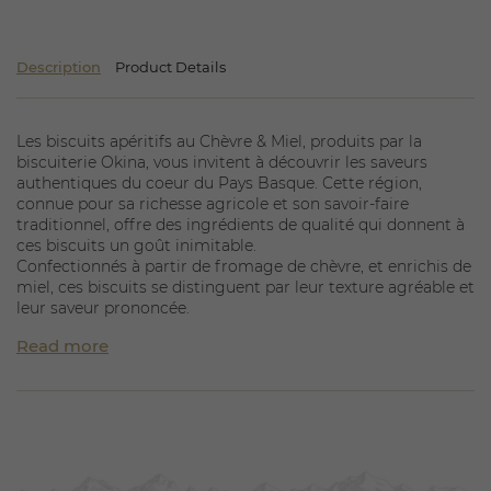
Description
Product Details
Les biscuits apéritifs au Chèvre & Miel, produits par la
biscuiterie Okina, vous invitent à découvrir les saveurs
authentiques du coeur du Pays Basque. Cette région,
connue pour sa richesse agricole et son savoir-faire
traditionnel, offre des ingrédients de qualité qui donnent à
ces biscuits un goût inimitable.
Confectionnés à partir de fromage de chèvre, et enrichis de
miel, ces biscuits se distinguent par leur texture agréable et
leur saveur prononcée.
Les biscuits apéritifs Okina sont non seulement délicieux,
Read more
mais ils s'inscrivent également dans une démarche
respectueuse de l'environnement. La biscuiterie attache
une grande importance à la sélection des matières
premières, favorisant les producteurs locaux du Pays
Basque. Grâce à cela, ces biscuits sont sans colorants ni
conservateurs, offrant une expérience gustative pure et
authentique.