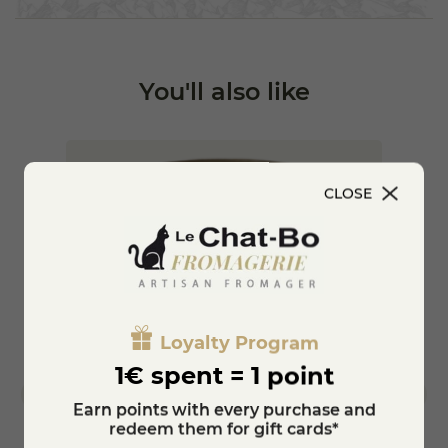
Ce produit de 80 grammes, simple et savoureux, est idéal
pour vos apéritifs entre amis ou en famille. En les associant
à un verre de vin, vous pourrez savourer un moment de
partage et de convivialité. Que ce soit pour un apéritif
dinatoire ou comme en-cas, ces biscuits sadaptent à toutes
You'll also like
les occasions. Vous pouvez également les utiliser pour
ajouter une touche gourmande à vos plats, en les émiettant
sur une salade ou en les intégrant dans un plateau de
fromages.
Enfin, il est important de rappeler que ces biscuits peuvent
CLOSE
contenir des allergènes tels que des fruits à coque, du lait
et du blé. Ils sont donc à consommer avec précaution si
vous avez des intolérances ou des allergies alimentaires. En
somme, les biscuits apéritifs au roquefort et noix de la
biscuiterie Okina représentent une délicieuse manière de
découvrir le Pays Basque à travers des produits à la fois
authentiques et de qualité.
Loyalty Program
1€ spent = 1 point
Earn points with every purchase and
redeem them for gift cards*