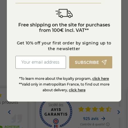
allet
Extra Quetsch Jam
Mini p
Free shipping on the site for purchases
€6.95
€18.95
from 100€ incl. VAT**
Get 10% off your first order by signing up to
Add to cart
the newsletter
SUBSCRIBE
*To learn more about the loyalty program,
click here
**Valid only in metropolitan France, to find out more
about delivery,
click here