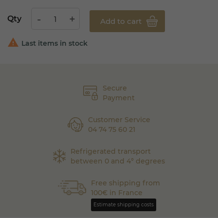
Qty
Add to cart

Last items in stock
Secure
Payment
Customer Service
04 74 75 60 21
Refrigerated transport
between 0 and 4° degrees
Free shipping from
100€ in France
Estimate shipping costs