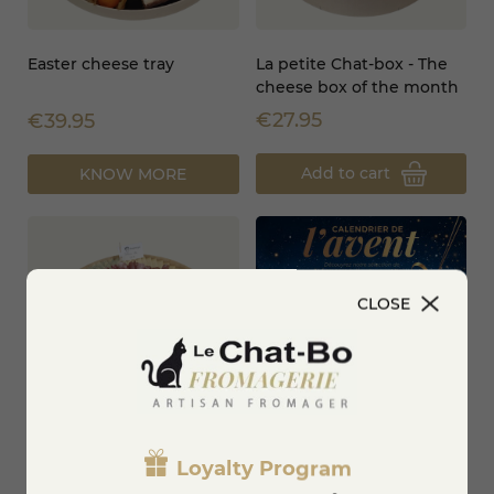
Easter cheese tray
La petite Chat-box - The
cheese box of the month
€27.95
€39.95
Add to cart
KNOW MORE
CLOSE
Raclette du Jura &
2026 Artisan Cheese
Loyalty Program
charcuterie
Advent Calendar - Le