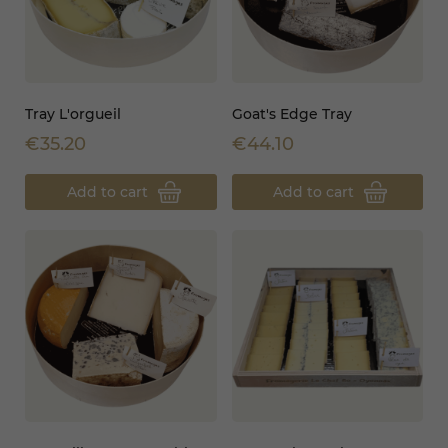
Tray L'orgueil
Goat's Edge Tray
€35.20
€44.10
Add to cart
Add to cart