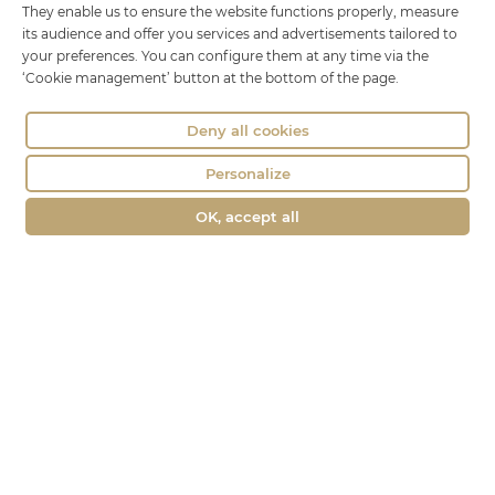
Raclette
They enable us to ensure the website functions properly, measure
Mont d’Or
its audience and offer you services and advertisements tailored to
your preferences. You can configure them at any time via the
Fondue
‘Cookie management’ button at the bottom of the page.
Contact
Deny all cookies
Le Chat Bo
Personalize
18 rue Brillat Savarin
OK, accept all
01100 OYONNAX
FILTRES
Phone : 04 74 75 60 21
contact@fromagerie-lechatbo.fr