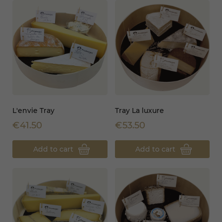
L'envie Tray
Tray La luxure
€41.50
€53.50
Add to cart
Add to cart