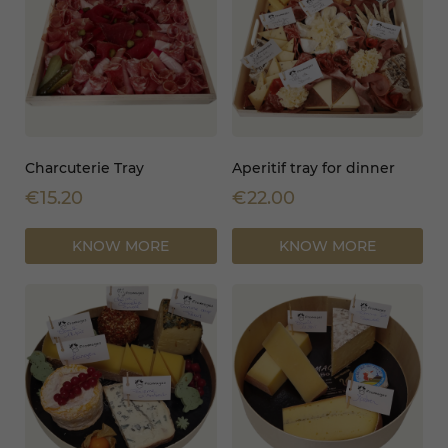
Charcuterie Tray
Aperitif tray for dinner
€15.20
€22.00
KNOW MORE
KNOW MORE