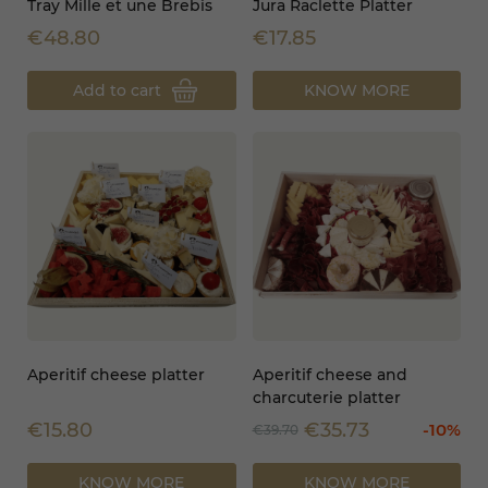
Tray Mille et une Brebis
Jura Raclette Platter
€48.80
€17.85
Add to cart
KNOW MORE
Aperitif cheese platter
Aperitif cheese and
charcuterie platter
€15.80
€35.73
-10%
€39.70
KNOW MORE
KNOW MORE