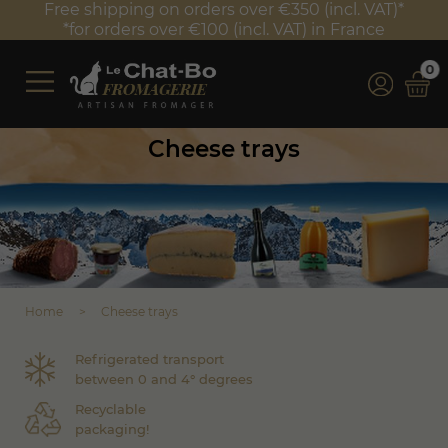
Free shipping on orders over €350 (incl. VAT)*
*for orders over €100 (incl. VAT) in France
0
Cheese trays
Home
Cheese trays
Refrigerated transport
between 0 and 4° degrees
Recyclable
packaging!