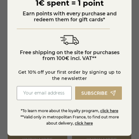
1€ spent = 1 point
Chat-Bo
€85.95
€26.95
Earn points with every purchase and
redeem them for gift cards*
Add to cart
KNOW MORE
Free shipping on the site for purchases
from 100€ incl. VAT**
Get 10% off your first order by signing up to
the newsletter
SUBSCRIBE
Bleating raclette tray
Tray raclette qui a vu
*To learn more about the loyalty program,
click here
l'ours
**Valid only in metropolitan France, to find out more
about delivery,
click here
€19.95
€19.95