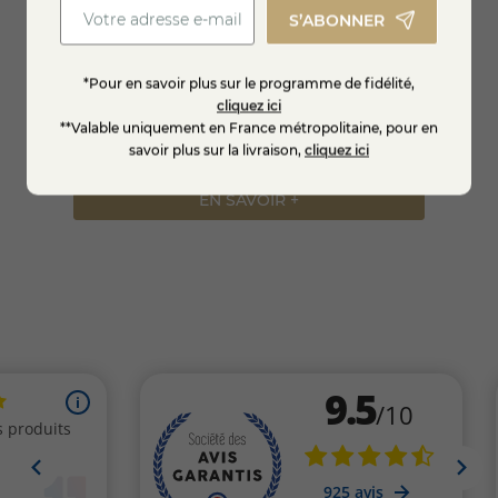
S’ABONNER
 la
Tommette de brebis Piment d'Espelette
Roquef
AOC
*Pour en savoir plus sur le programme de fidélité,
cliquez ici
**Valable uniquement en France métropolitaine, pour en
12,50 €
11,50
savoir plus sur la livraison,
cliquez ici
EN SAVOIR +