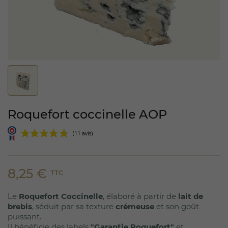
Roquefort coccinelle AOP
8,25 €
TTC
Le
Roquefort Coccinelle
, élaboré à partir de
lait de
(11 avis)
brebis
, séduit par sa texture
crémeuse
et son goût
puissant.
Il bénéficie des labels
"Garantie Roquefort"
et