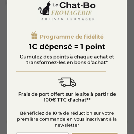
des figues fraîches ou encore dans des salades composées.
Le retour de son goût puissant en bouche en fait un
fromage idéal pour rehausser des plats comme les sauces
à base de fromage ou les casseroles.
Pour une
conservation optimale
, il est conseillé de garder
Vous aimerez aussi
le fromage dans son
papier d'origine
. En le préservant
ainsi, vous assurez les meilleurs goûts et saveurs lors de vos
Programme de fidélité
dégustations.
1€ dépensé = 1 point
Que ce soit pour un apéritif entre amis, un repas en famille
ou pour agrémenter un plateau de fromages, le Roquefort
Cumulez des points à chaque achat et
coccinelle AOP saura toujours trouver sa place. C'est un
transformez-les en bons d’achat*
choix incontournable pour toute personne en quête de
découvertes gustatives authentiques et raffinées.
Frais de port offert sur le site à partir de
100€ TTC d'achat**
Bénéficiez de 10 % de réduction sur votre
première commande en vous inscrivant à la
newsletter