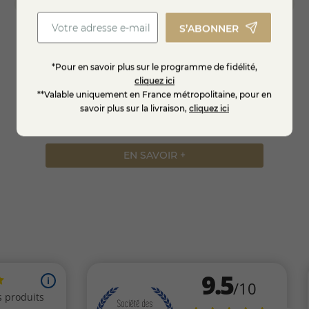
S’ABONNER
rt
Shropshire Blue
Créme
*Pour en savoir plus sur le programme de fidélité,
d'Auv
cliquez ici
**Valable uniquement en France métropolitaine, pour en
savoir plus sur la livraison,
cliquez ici
11,50 €
13,50 €
EN SAVOIR +