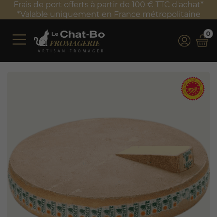
Frais de port offerts à partir de 100 € TTC d'achat*
*Valable uniquement en France métropolitaine
0