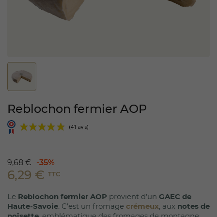
Reblochon fermier AOP
9,68 €
-35%
6,29 €
TTC
(41 avis)
Le
Reblochon fermier AOP
provient d’un
GAEC de
Haute-Savoie
. C’est un fromage
crémeux
, aux
notes de
noisette
, emblématique des fromages de montagne.