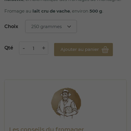
Fromage au
lait cru de vache
, environ
500 g
.
Choix
Qté
Ajouter au panier
Les conseils du fromager