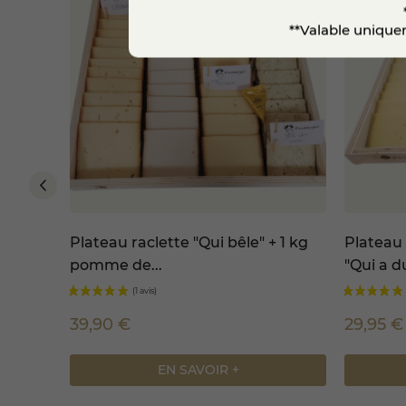
**Valable uniquem
Plateau raclette "Qui bêle" + 1 kg
Plateau 
pomme de...
"Qui a d
39,90 €
29,95 €
EN SAVOIR +