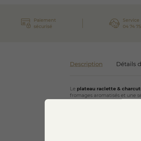
Paiement
Service 
sécurisé
04 74 75
Description
Détails 
Le
plateau raclette & charcut
fromages aromatisés et une sé
La
raclette au lait cru
, issue 
fourni par les agriculteurs de
pour une base traditionnelle.
La
raclette fumée au feu de b