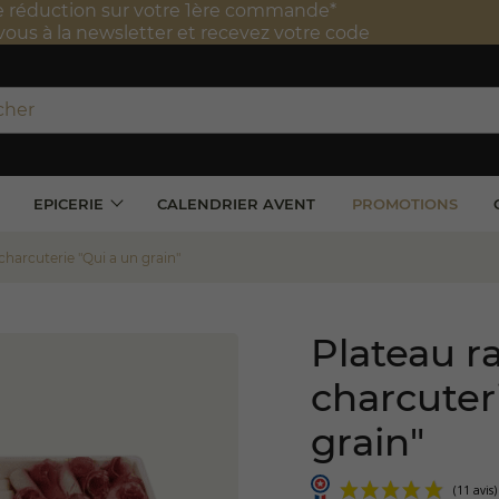
Frais de port offerts à partir de 100 € TTC 
*Valable uniquement en France métropol
EPICERIE
CALENDRIER AVENT
PROMOTIONS
charcuterie "Qui a un grain"
Plateau ra
charcuter
grain"