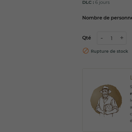
DLC :
6 jours
Nombre de personn
Qté

Rupture de stock
S
l
a
c
é