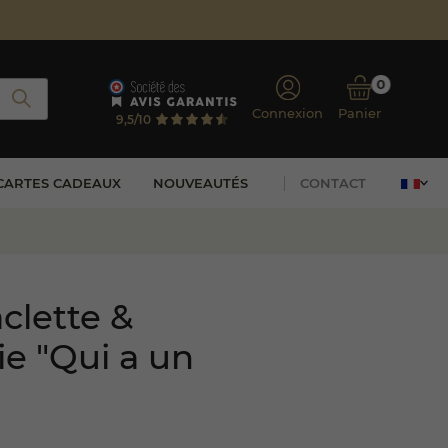
d'achat*
itaine
0
Connexion
Panier
9,5/10
CARTES CADEAUX
NOUVEAUTÉS
CONTACT
clette &
ie "Qui a un