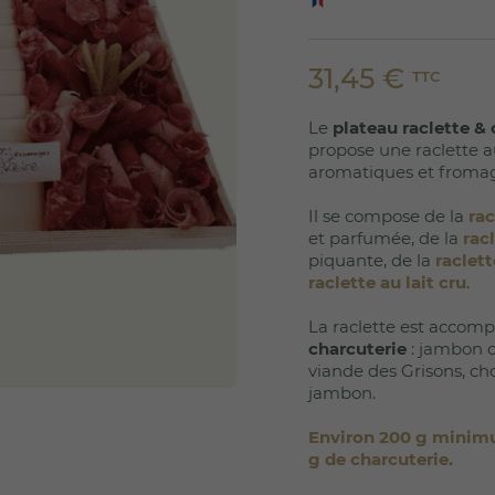
31,45 €
TTC
Le
plateau raclette & 
propose une raclette 
aromatiques et fromag
Il se compose de la
ra
et parfumée, de la
rac
piquante, de la
raclet
raclette au lait cru
.
La raclette est accom
charcuterie
: jambon c
viande des Grisons, chor
jambon.
Environ 200 g minimu
g de charcuterie.