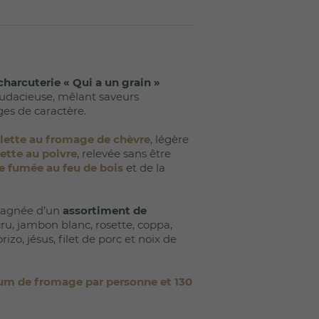
(11 avis)
charcuterie « Qui a un grain »
audacieuse, mêlant saveurs
es de caractère.
clette au fromage de chèvre
, légère
lette au poivre
, relevée sans être
te fumée au feu de bois
et de la
pagnée d’un
assortiment de
ru, jambon blanc, rosette, coppa,
izo, jésus, filet de porc et noix de
m de fromage par personne et 130