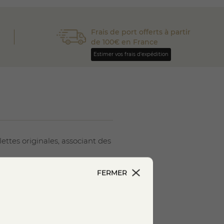
Frais de port offerts à partir
de 100€ en France
Estimer vos frais d'expédition
ettes originales, associant des
en fruitière à partir de
lait cru
FERMER
rômes lactés francs, parfaite
te-Savoie, se distingue par