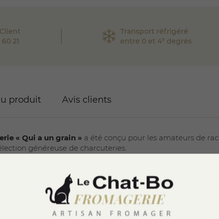
Client
Transport réfrigéré
 60 21
entre 0 et 4° degrés
du produit
Avis clients
erie « Qui a un grain »
a été conçu pour les amateurs de racl
lection généreuse de charcuteries.
du massif de la Chambotte en Savoie, est fabriquée et affinée 
 cinq communes. Elle offre une pâte souple et fondante, aux a
ois (Brézain)
, fromage né en 1991 à La Balme-de-Thuy en Hau