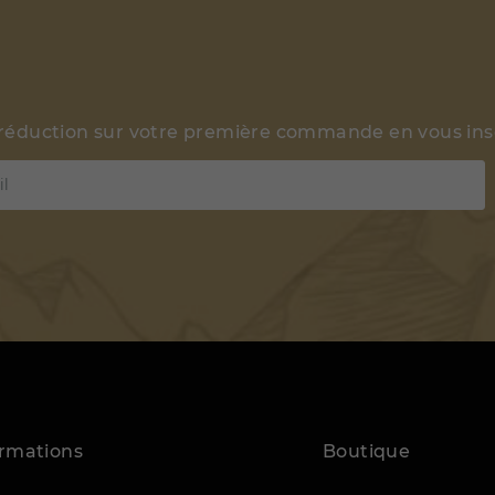
 réduction sur votre première commande en vous insc
ormations
Boutique