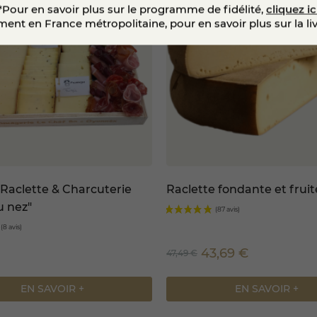
*Pour en savoir plus sur le programme de fidélité,
cliquez ic
ent en France métropolitaine, pour en savoir plus sur la li
Raclette & Charcuterie
Raclette fondante et fruit
u nez"
43,69 €
47,49 €
EN SAVOIR +
EN SAVOIR +