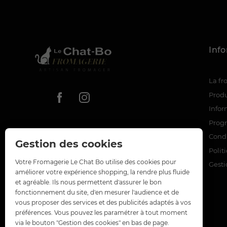
Inf
La f
Produ
Infor
Prog
Condi
Gestion des cookies
Polit
Votre Fromagerie Le Chat Bo utilise des cookies pour
Gesti
améliorer votre expérience shopping, la rendre plus fluide
et agréable. Ils nous permettent d'assurer le bon
fonctionnement du site, d'en mesurer l'audience et de
vous proposer des services et des publicités adaptés à vos
préférences. Vous pouvez les paramétrer à tout moment
via le bouton "Gestion des cookies" en bas de page.