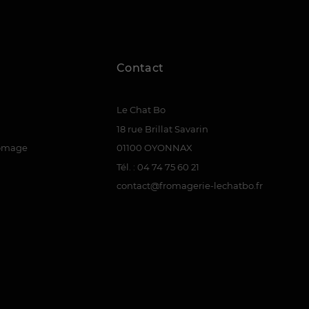
Contact
Le Chat Bo
18 rue Brillat Savarin
romage
01100 OYONNAX
Tél. : 04 74 75 60 21
contact@fromagerie-lechatbo.fr