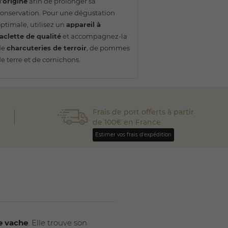
’origine
afin de prolonger sa
onservation. Pour une dégustation
ptimale, utilisez un
appareil à
aclette de qualité
et accompagnez-la
de
charcuteries de terroir
, de pommes
e terre et de cornichons.
Frais de port offerts à partir
de 100€ en France
Estimer vos frais d'expédition
de vache
. Elle trouve son