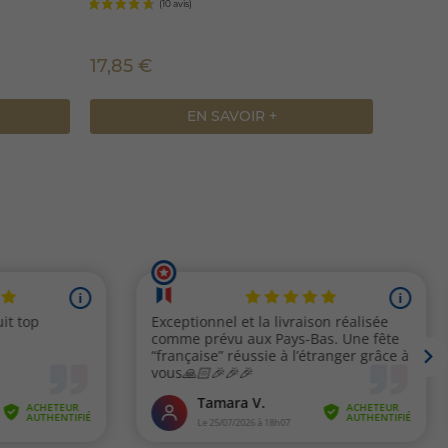
noix
17,85 €
7,50 
EN SAVOIR +