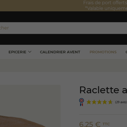
port offerts à partir de 100 € TTC d'achat*
e uniquement en France métropolitaine
EPICERIE
CALENDRIER AVENT
PROMOTIONS
u
Raclette a
6,25 €
TTC