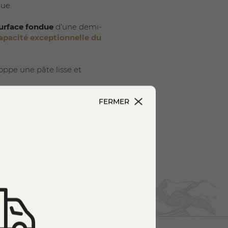
ue.
surface fondue
d’une demi-
apacité exceptionnelle du
loppe une pâte lisse et
égèrement noisettées, typiques
FERMER
ment en
Auvergne
, en
Savoie
,
 le
Raclette du Valais
 imposant l’utilisation
e »
et
« à rebibes »
. En
e
préparation culinaire
plutôt
ment être dégustée
froide
, en