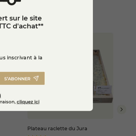
contournable des repas
rt sur le site
TTC d'achat**
s inscrivant à la
S’ABONNER
i
vraison,
cliquez ici
Plateau raclette du Jura
Raclett