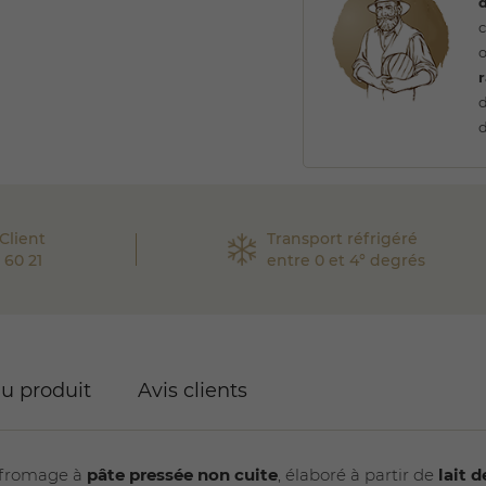
d
c
o
r
d
Client
Transport réfrigéré
 60 21
entre 0 et 4° degrés
du produit
Avis clients
 fromage à
pâte pressée non cuite
, élaboré à partir de
lait 