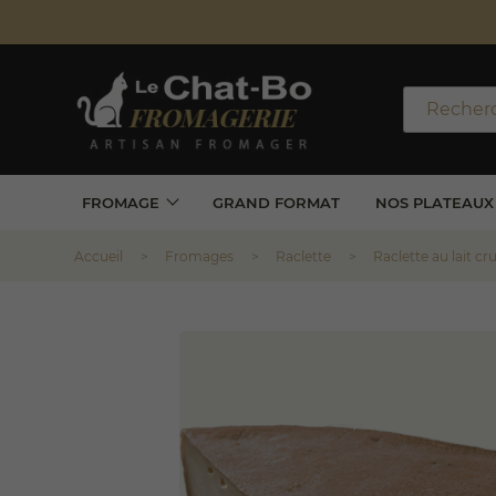
Frais de 
*Valabl
FROMAGE
GRAND FORMAT
NOS PLATEAUX
Accueil
Fromages
Raclette
Raclette au lait cr