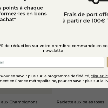
ie en ligne
ou en boutique, la
Raclette au lait cru
est un in
 points à chaque
ppréciée en période hivernale.
Vous aimerez aussi
sformez-les en bons
Frais de port offe
’achat*
à partir de 100€ 
 % de réduction sur votre première commande en vou
newsletter
*Pour en savoir plus sur le programme de fidélité,
cliquez ic
ent en France métropolitaine, pour en savoir plus sur la li
e aux Champignons
Raclette aux baies roses