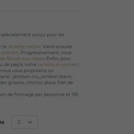
(5 avis)
 spécialement conçu pour les
 la
raclette nature
. Vient ensuite
e brézain
. Progressivement, nous
 de Savoie aux cèpes
. Enfin, pour
u de pep's, notre
raclette au piment
.
nous vous proposons un
erie : jambon cru, jambon blanc,
es grisons, chorizo, jésus, filet de
um de fromage par personne et 130
es