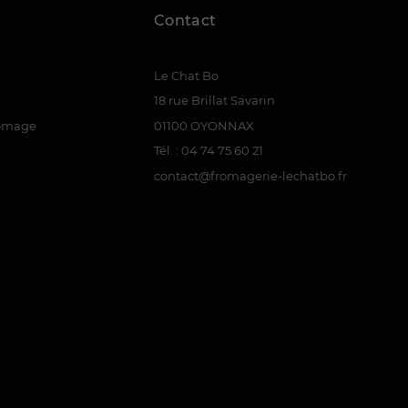
Contact
Le Chat Bo
18 rue Brillat Savarin
romage
01100 OYONNAX
Tél. : 04 74 75 60 21
contact@fromagerie-lechatbo.fr
(7 avis)