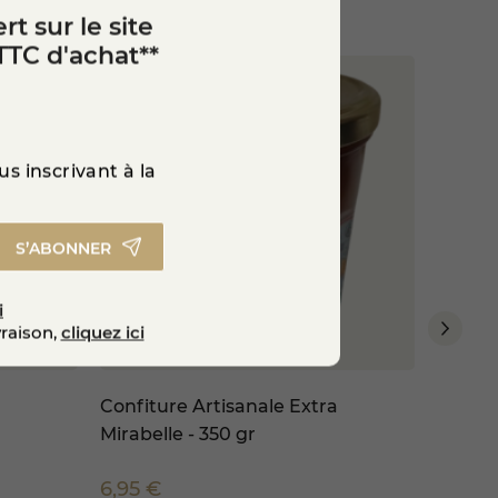
rt sur le site
TTC d'achat**
s inscrivant à la
S’ABONNER
i
vraison,
cliquez ici
Confiture Artisanale Extra
Gouda 
Mirabelle - 350 gr
6,95 €
7,50 