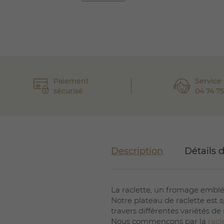
Paiement
Service 
sécurisé
04 74 75
Description
Détails 
La raclette, un fromage emblé
Notre plateau de raclette est 
travers différentes variétés de
Nous commençons par la
racl