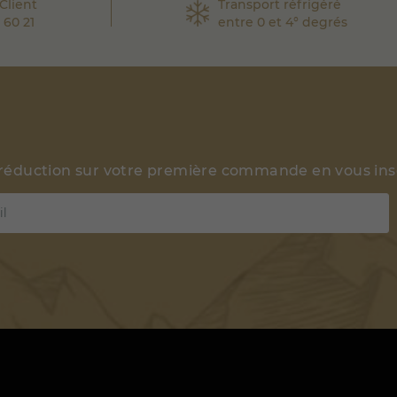
Client
Transport réfrigéré
 60 21
entre 0 et 4° degrés
 réduction sur votre première commande en vous insc