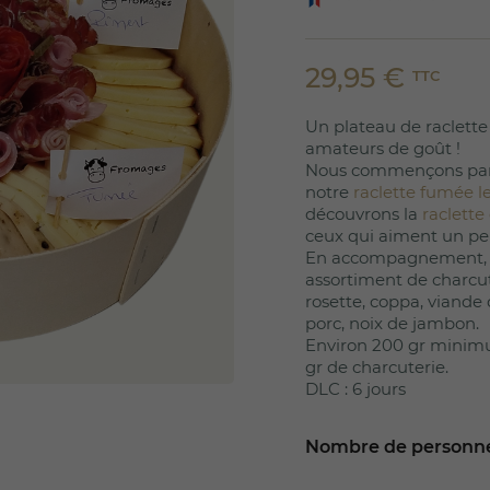
29,95 €
TTC
Un plateau de raclette
amateurs de goût !
Nous commençons par
notre
raclette fumée l
découvrons la
raclette
ceux qui aiment un pe
En accompagnement, 
assortiment de charcut
rosette, coppa, viande d
porc, noix de jambon.
Environ 200 gr minim
gr de charcuterie.
DLC : 6 jours
Nombre de personn