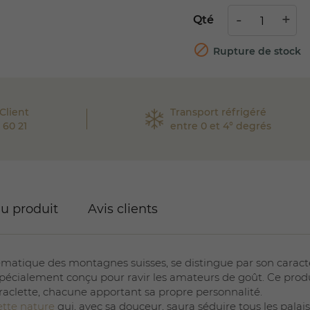
Qté

Rupture de stock
Client
Transport réfrigéré
 60 21
entre 0 et 4° degrés
du produit
Avis clients
matique des montagnes suisses, se distingue par son caract
spécialement conçu pour ravir les amateurs de goût. Ce produ
 raclette, chacune apportant sa propre personnalité.
ette nature
qui, avec sa douceur, saura séduire tous les palai