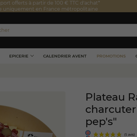
port offerts à partir de 100 € TTC d'achat*
e uniquement en France métropolitaine
EPICERIE
CALENDRIER AVENT
PROMOTIONS
Plateau R
charcuter
pep's"