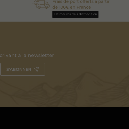
Frais de port offerts à partir
de 100€ en France
Estimer vos frais d'expédition
rivant à la newsletter
S’ABONNER