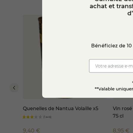
achat et tran
d
Bénéficiez de 10
**Valable uniquem
Quenelles de Nantua Volaille x5
Vin rosé
75 cl
9,40 €
8,95 €