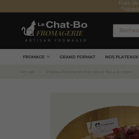
Frais de 
*Valabl
FROMAGE
GRAND FORMAT
NOS PLATEAUX
Accueil
Plateau Raclette et charcuterie "qui a du pep's"