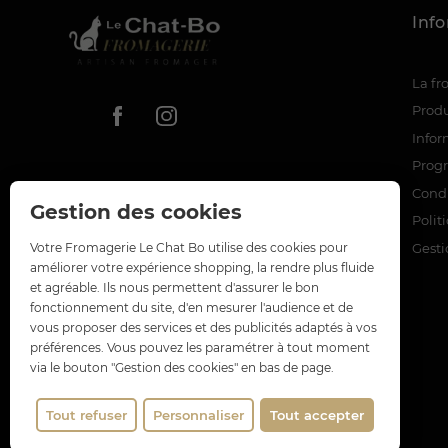
Inf
La f
Produ
Infor
Prog
Condi
Gestion des cookies
Polit
Gesti
Votre Fromagerie Le Chat Bo utilise des cookies pour
améliorer votre expérience shopping, la rendre plus fluide
et agréable. Ils nous permettent d'assurer le bon
fonctionnement du site, d'en mesurer l'audience et de
vous proposer des services et des publicités adaptés à vos
préférences. Vous pouvez les paramétrer à tout moment
via le bouton "Gestion des cookies" en bas de page.
Tout refuser
Personnaliser
Tout accepter
(1 avis)