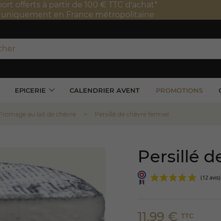
port offerts à partir de 100 € TTC d'achat*
e uniquement en France métropolitaine
EPICERIE
CALENDRIER AVENT
PROMOTIONS
Fromage au lait de chèvre
Persillé de chèvre fermier
Persillé 
11,99 €
TTC