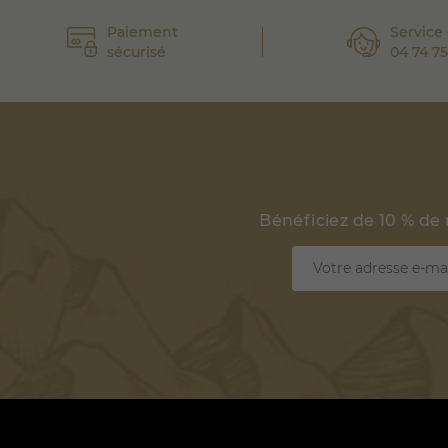
Paiement
Service 
sécurisé
04 74 75
Bénéficiez de 10 % de