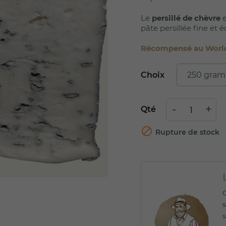
Le
persillé de chèvre
e
pâte persillée fine et é
Récompensé au World
Choix
Qté

Rupture de stock
s