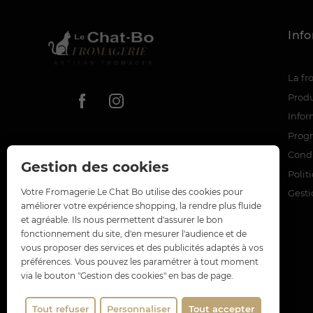
Inf
La f
Produ
Infor
Prog
Condi
Gestion des cookies
Polit
Votre Fromagerie Le Chat Bo utilise des cookies pour
Gesti
améliorer votre expérience shopping, la rendre plus fluide
et agréable. Ils nous permettent d'assurer le bon
fonctionnement du site, d'en mesurer l'audience et de
vous proposer des services et des publicités adaptés à vos
préférences. Vous pouvez les paramétrer à tout moment
via le bouton "Gestion des cookies" en bas de page.
Tout refuser
Personnaliser
Tout accepter