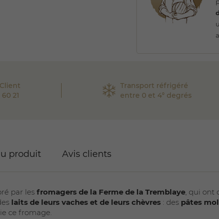
p
d
a
Client
Transport réfrigéré
 60 21
entre 0 et 4° degrés
du produit
Avis clients
ré par les
fromagers de la Ferme de la Tremblaye
, qui on
 des
laits de leurs vaches et de leurs chèvres
: des
pâtes moll
rtie ce fromage.