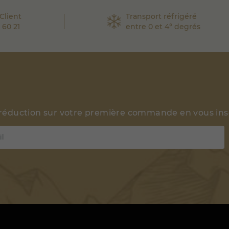
Client
Transport réfrigéré
 60 21
entre 0 et 4° degrés
 réduction sur votre première commande en vous insc