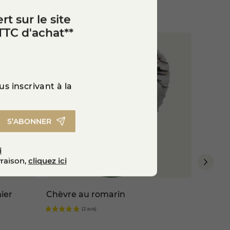
rt sur le site
TTC d'achat**
s inscrivant à la
S’ABONNER
i
vraison,
cliquez ici
ier
Chèvre au romarin
Crotti