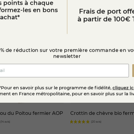
Vous aimerez aussi
 points à chaque
sformez-les en bons
Frais de port offe
’achat*
à partir de 100€ 
star_border
 d'or 2017
 % de réduction sur votre première commande en vou
newsletter
*Pour en savoir plus sur le programme de fidélité,
cliquez ic
ent en France métropolitaine, pour en savoir plus sur la li
ou du Poitou fermier AOP
Crottin de chèvre bio ferm