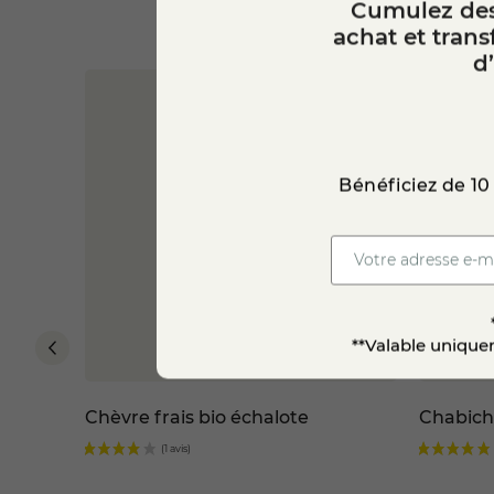
Cumulez des
achat et tran
d
Médaille
Bénéficiez de 10
star_border
**Valable uniquem
it cru
Chèvre frais bio échalote
Chabich