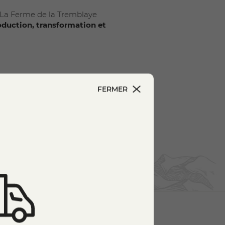
s. La Ferme de la Tremblaye
oduction, transformation et
ne
qualité organoleptique et
la pâte et la régularité du
FERMER
s délicates
. Sa texture est
équilibrée
où le persillé
 et accessible
, même pour les
. Il trouve facilement sa place
 un fromage de caractère
ards 2022
.