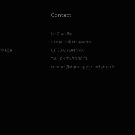
Contact
Le Chat Bo
18 rue Brillat Savarin
romage
01100 OYONNAX
Tél. : 04 74 75 60 21
contact@fromagerie-lechatbo.fr