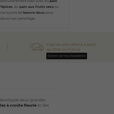
articulièrement bien avec du
pain
’épices
, du
pain aux fruits secs
ou
une touche de
beurre doux
pour
doucir son persillage.
Frais de port offerts à partir
de 100€ en France
Estimer vos frais d'expédition
t développé deux grandes
es à croûte fleurie
et des