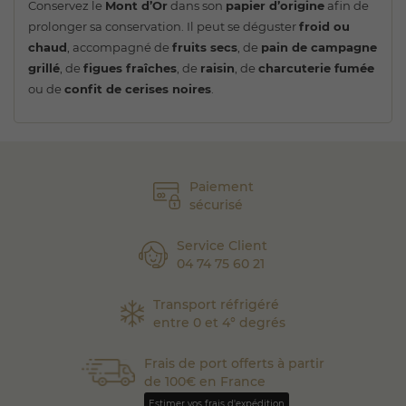
Conservez le
Mont d’Or
dans son
papier d’origine
afin de
prolonger sa conservation. Il peut se déguster
froid ou
chaud
, accompagné de
fruits secs
, de
pain de campagne
grillé
, de
figues fraîches
, de
raisin
, de
charcuterie fumée
ou de
confit de cerises noires
.
Paiement
sécurisé
Service Client
04 74 75 60 21
Transport réfrigéré
entre 0 et 4° degrés
Frais de port offerts à partir
de 100€ en France
Estimer vos frais d'expédition