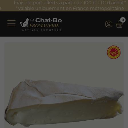
Frais de port offerts à partir de 100 € TTC d'achat*
*Valable uniquement en France métropolitaine
0