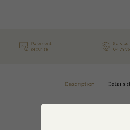
Paiement
Service 
sécurisé
04 74 75
Description
Détails 
Le
plateau raclette & charcut
raclette conviviale. Il associe
fondant, douceur et caractère.