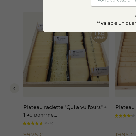
Ce
plateau raclette et charc
complète pour organiser facil
**Valable uniquem
Plateau raclette "Qui a vu l'ours" +
Plateau 
1 kg pomme...
99,75 €
19,95 €