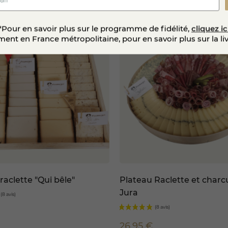
uterie disponible sur notre fromagerie en ligne ou en bout
ement un repas chaleureux et convivial.
*Pour en savoir plus sur le programme de fidélité,
cliquez ic
ent en France métropolitaine, pour en savoir plus sur la li
raclette "Qui bêle"
Plateau Raclette et charc
Jura
26,95 €