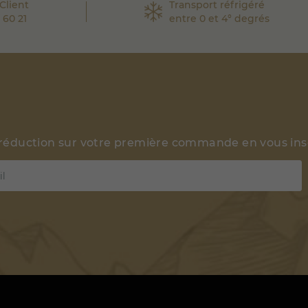
Client
Transport réfrigéré
 60 21
entre 0 et 4° degrés
 réduction sur votre première commande en vous insc