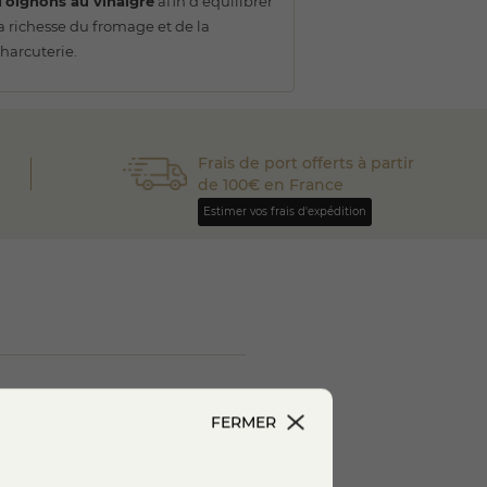
d’oignons au vinaigre
afin d’équilibrer
a richesse du fromage et de la
harcuterie.
Frais de port offerts à partir
de 100€ en France
Estimer vos frais d'expédition
ce complète autour d’une
terie, afin d’équilibrer
FERMER