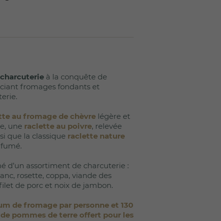
(9 avis)
 charcuterie
à la conquête de
ociant fromages fondants et
erie.
tte au fromage de chèvre
légère et
e, une
raclette au poivre
, relevée
si que la classique
raclette
nature
 fumé.
 d’un assortiment de charcuterie :
nc, rosette, coppa, viande des
 filet de porc et noix de jambon.
m de fromage par personne et 130
 de pommes de terre offert pour les