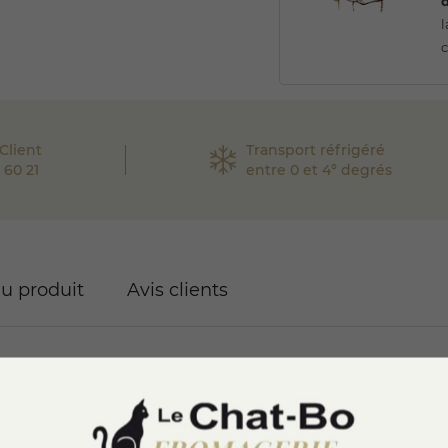
l
c
Client
Transport réfrigéré
 60 21
entre 0 et 4° degrés
du produit
Avis clients
erie "Qui a un grain"
est conçu pour proposer une expérien
 fromages à raclette sélectionnés et assortiment varié de charcu