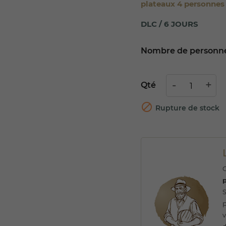
plateaux 4 personnes 
DLC / 6 JOURS
Nombre de personn
Qté

Rupture de stock
C
p
S
p
v