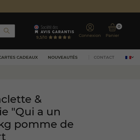
0
Connexion
Panier
9,5/10
CARTES CADEAUX
NOUVEAUTÉS
CONTACT
clette &
ie "Qui a un
1 kg pomme de
rt