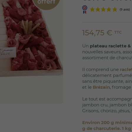
154,75 €
TTC
Un
plateau raclette &
nouvelles saveurs, ass
assortiment de charcut
Il comprend une
racle
délicatement parfumé
sans être piquante, ain
et le
Brézain
, fromage
Le tout est accompagné
jambon cru, jambon bla
Grisons, chorizo, jésus,
Environ 200 g minimu
g de charcuterie.
1 kg