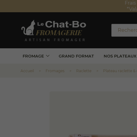
Frais de 
*Valabl
FROMAGE
GRAND FORMAT
NOS PLATEAUX
Accueil
Fromages
Raclette
Plateau raclette &