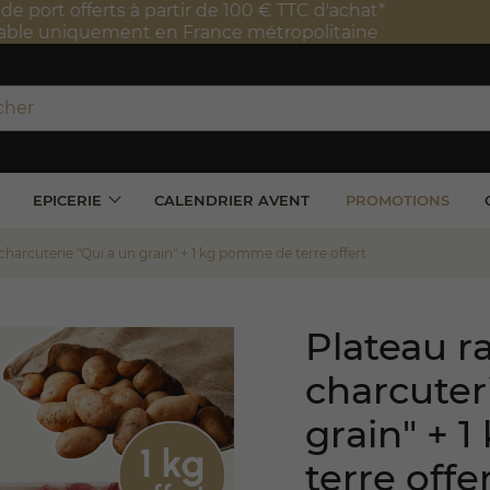
port offerts à partir de 100 € TTC d'achat*
e uniquement en France métropolitaine
EPICERIE
CALENDRIER AVENT
PROMOTIONS
 charcuterie "Qui a un grain" + 1 kg pomme de terre offert
Plateau ra
charcuter
grain" + 
terre offe