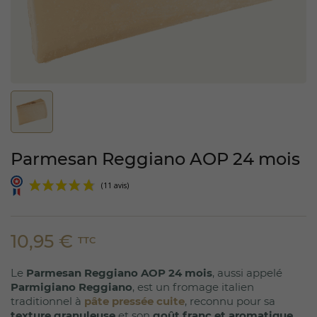
Parmesan Reggiano AOP 24 mois
10,95 €
TTC
Le
Parmesan Reggiano AOP 24 mois
, aussi appelé
(11 avis)
Parmigiano Reggiano
, est un fromage italien
traditionnel à
pâte pressée cuite
, reconnu pour sa
texture granuleuse
et son
goût franc et aromatique
.