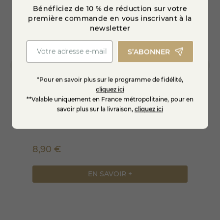
douceur du Morbier, intensité végétale de l’ail des ours,
Bénéficiez de 10 % de réduction sur votre
notes fumées du Brézain et tradition savoyarde de la
première commande en vous inscrivant à la
raclette au lait cru.
newsletter
DLC / 6 JOURS
: à conserver au réfrigérateur dans
S’ABONNER
l’emballage d’origine afin de préserver les qualités
gustatives.
*Pour en savoir plus sur le programme de fidélité,
Ce
plateau raclette disponible sur notre fromagerie en
cliquez ici
ligne ou en boutique
est idéal pour organiser facilement
**Valable uniquement en France métropolitaine, pour en
un repas chaleureux autour de fromages de terroir
un
Raclette ail échalotte estragon
Raclet
sélectionnés avec soin.
savoir plus sur la livraison,
cliquez ici
8,90 €
47,49 €
EN SAVOIR +