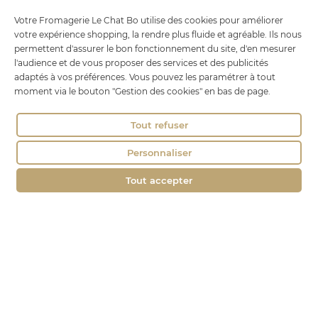
Le Chat Bo
Votre Fromagerie Le Chat Bo utilise des cookies pour améliorer
votre expérience shopping, la rendre plus fluide et agréable. Ils nous
18 rue Brillat Savarin
permettent d'assurer le bon fonctionnement du site, d'en mesurer
01100 OYONNAX
l'audience et de vous proposer des services et des publicités
adaptés à vos préférences. Vous pouvez les paramétrer à tout
Tél. : 04 74 75 60 21
moment via le bouton "Gestion des cookies" en bas de page.
contact@fromagerie-lechatbo.fr
Tout refuser
Personnaliser
Tout accepter
Marchand approuvé par la Société des Avis Garantis,
cliquez ici pour
vérifier
.