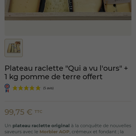
Plateau raclette "Qui a vu l'ours" +
1 kg pomme de terre offert
99,75 €
TTC
Un
plateau raclette original
à la conquête de nouvelles
(5 avis)
saveurs avec le
Morbier AOP
, crémeux et fondant ; la