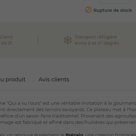

Rupture de stock
Client
Transport réfrigéré
 60 21
entre 0 et 4° degrés
du produit
Avis clients
ie "Qui a vu l'ours" est une véritable invitation à la gourma
t directement des terroirs savoyards. Ce plateau met à l'h
néficie d'un savoir-faire traditionnel. Provenant des agricu
mage est fabriqué et affiné dans des fruitières qui préserven
és, on retrouve également le
Brézain
, une création fromagè