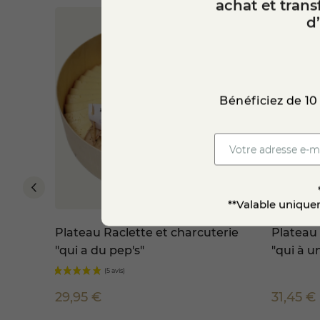
achat et tran
d
Bénéficiez de 10
**Valable uniquem
ours" +
Plateau Raclette et charcuterie
Plateau 
"qui a du pep's"
"qui à un
29,95 €
31,45 €