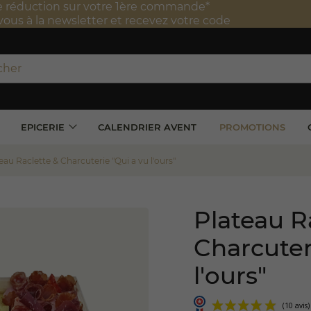
port offerts à partir de 100 € TTC d'achat*
e uniquement en France métropolitaine
EPICERIE
CALENDRIER AVENT
PROMOTIONS
eau Raclette & Charcuterie "Qui a vu l'ours"
Plateau R
Charcuter
l'ours"