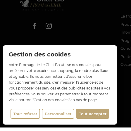
La f
Produ
Infor
Prog
Condi
Gestion des cookies
Polit
Gesti
Votre Fromagerie Le Chat Bo utilise des cookies pour
améliorer votre expérience shopping, la rendre plus fluide
et agréable. Ils nous permettent d'assurer le bon
fonctionnement du site, d'en mesurer l'audience et de
vous proposer des services et des publicités adaptés à vos
préférences. Vous pouvez les paramétrer à tout moment
via le bouton "Gestion des cookies" en bas de page.
Tout refuser
Personnaliser
Tout accepter
(5 avis)