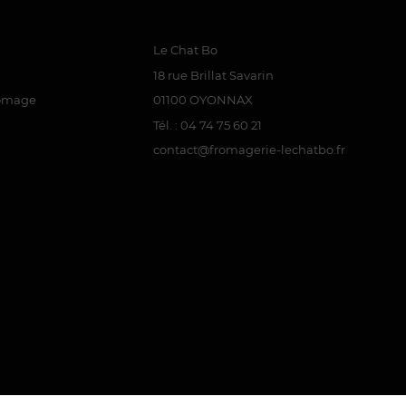
Le Chat Bo
18 rue Brillat Savarin
romage
01100 OYONNAX
Tél. : 04 74 75 60 21
contact@fromagerie-lechatbo.fr
(6 avis)