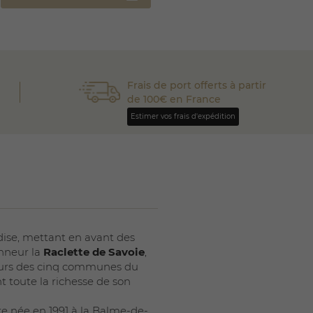
Frais de port offerts à partir
de 100€ en France
Estimer vos frais d'expédition
ndise, mettant en avant des
onneur la
Raclette de Savoie
,
lteurs des cinq communes du
t toute la richesse de son
re née en 1991 à la Balme-de-