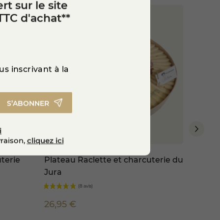
rt sur le site
TTC d'achat**
s inscrivant à la
S’ABONNER
i
vraison,
cliquez ici
terie
Plateau Raclette et charcuterie du
Platea
Jura
26,95 €
17,85 