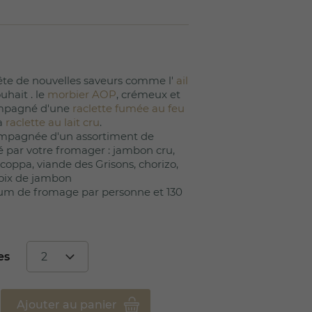
(10 avis)
ête de nouvelles saveurs comme l'
ail
uhait . le
morbier AOP
, crémeux et
ompagné d'une
raclette fumée au feu
la
raclette au lait cru
.
compagnée d'un assortiment de
é par votre fromager : jambon cru,
coppa, viande des Grisons, chorizo,
 noix de jambon
um de fromage par personne et 130
es
Ajouter au panier