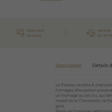
Paiement
Service 
sécurisé
04 74 75
Description
Détails 
Le Plateau raclette & charcuter
fromages d'exception provenan
un fromage au lait cru, qui bé
massif de la Chambotte, ce fro
goût.
Parmi les fromages sélectionn