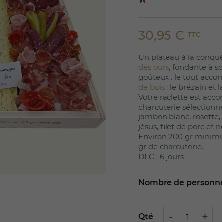
30,95 €
TTC
Un plateau à la conqu
des ours
, fondante à so
goûteux . le tout acc
de bois
: le brézain et 
Votre raclette est ac
charcuterie sélectionn
jambon blanc, rosette, 
jésus, filet de porc et
Environ 200 gr minim
gr de charcuterie.
DLC : 6 jours
Nombre de personn
Qté