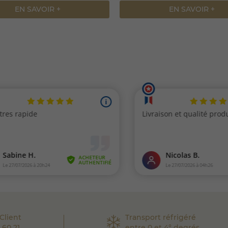
EN SAVOIR +
EN SAVOIR +
Client
Transport réfrigéré
 60 21
entre 0 et 4° degrés