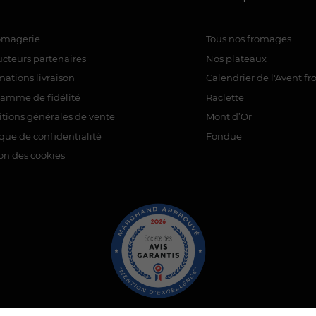
romagerie
Tous nos fromages
cteurs partenaires
Nos plateaux
mations livraison
Calendrier de l'Avent f
ramme de fidélité
Raclette
tions générales de vente
Mont d’Or
ique de confidentialité
Fondue
on des cookies